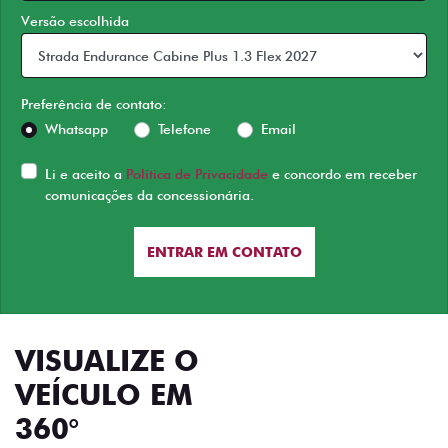
Versão escolhida
Preferência de contato:
Whatsapp
Telefone
Email
Li e aceito a
Política de Privacidade
e concordo em receber
comunicações da concessionária.
ENTRAR EM CONTATO
VISUALIZE O
VEÍCULO EM
360°