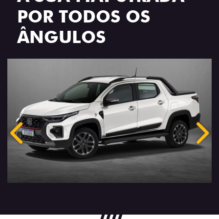
POR TODOS OS
ÂNGULOS
Anterior
Próx