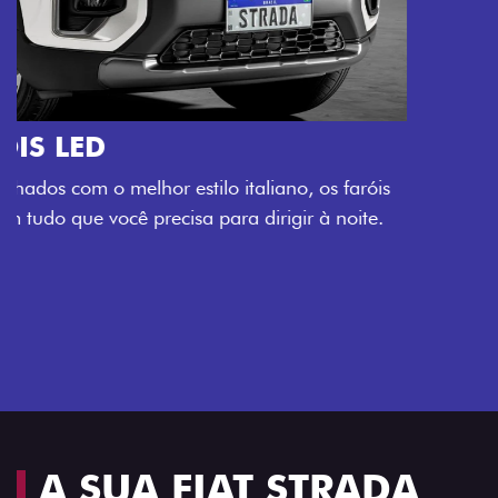
O VERDADEIRO 5 LUGARES E 4
PORTAS
Todo mundo pode viajar confortável na Fiat Strada,
que conta com cabine dupla de 5 lugares e 4 portas.
Próximo
Previous
Next
Espaço e conforto
A SUA FIAT STRADA