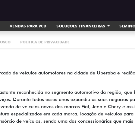
VENDAS PARA PCD
SOLUÇÕES FINANCEIRAS
SEMIN
NOSCO
POLÍTICA DE PRIVACIDADE
a
ado de veículos automotores na cidade de Uberaba e região, 
astante reconhecida no segmento automotivo da região, que h
viços. Durante todos esses anos expandiu os seus negócios 
 venda de veículos novos das marcas Fiat, Jeep e Chery e assi
pintura especializados em cada marca, locação de veículos par
sórcio de veículos, sendo uma das concessionárias que mais 