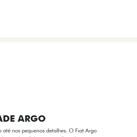
VIÇOS
FIAT + SEM PARAR
 E DESIGN INTERNO
ogo Fiat também aparecem no interior do