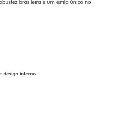
to impecável e detalhes escurecidos.
uzes