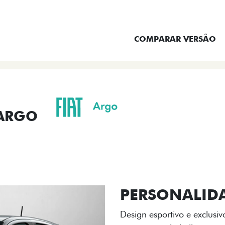
ENTRAR EM CONTATO
COMPARAR VERSÃO
 ARGO
ORMANCE
SEGURANÇA
ACESSÓRIOS
SER
ACABAMENTO
A flag italiana e o novo l