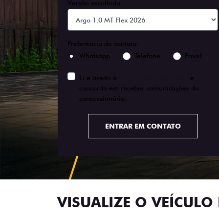
Versão escolhida
Preferência de contato:
Whatsapp
Telefone
Email
Li e aceito a
Política de Privacidade
e
concordo em receber comunicações da
concessionária.
ENTRAR EM CONTATO
VISUALIZE O VEÍCULO 