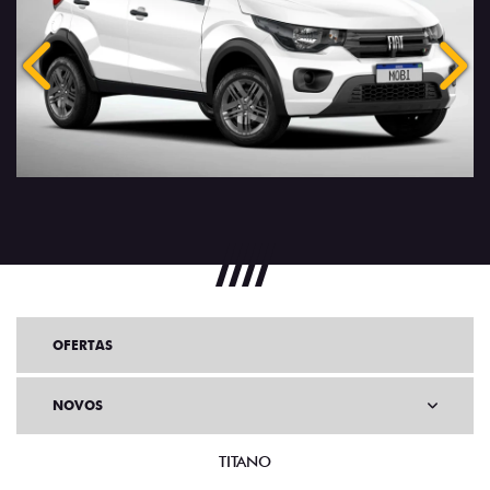
Anterior
Próx
OFERTAS
NOVOS
TITANO