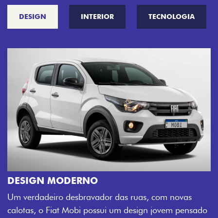
DESIGN
INTERIOR
TECNOLOGIA
CINCO OPÇÕES DE CORES
O Fiat Mobi tem sempre uma opção de cor que
sua cara. Escolha entre o Preto Vulcano, Verme
 novas
Montecarlo, Branco Banchisa, Prata Bari e Cin
em pensado
Silverstone.