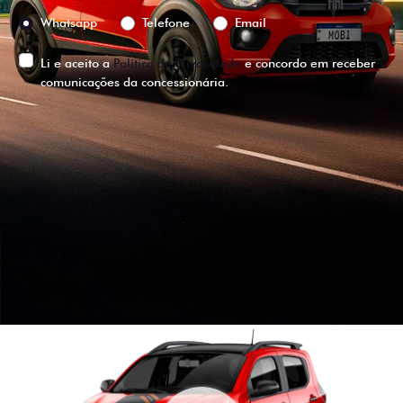
Preferência de contato:
Whatsapp
Telefone
Email
Li e aceito a
Política de Privacidade
e concordo em receber
comunicações da concessionária.
ENTRAR EM CONTATO
VISUALIZE O
VEÍCULO EM
360°