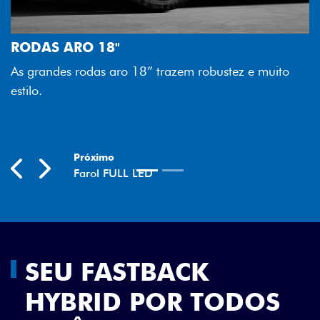
FAROL FULL 
Tecnologia dos f
O 18"
melhor luminosi
odas aro 18” trazem robustez e muito
economia para v
Previous
Next
SEU FASTBACK
HYBRID POR TODOS