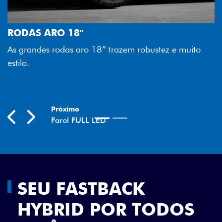
FAROL FULL LED
Tecnologia dos faróis totalmen
melhor luminosidade, maior dur
razem robustez e muito
economia para você.
Previous
Next
SEU FASTBACK
HYBRID POR TODOS