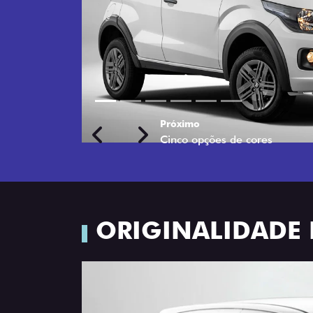
Próximo
Previous
Next
Rodas de liga leve
ORIGINALIDADE 