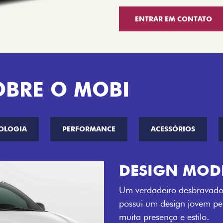
ENTRAR EM CONTATO
OBRE O MOBI
OLOGIA
PERFORMANCE
ACESSÓRIOS
CINCO OPÇÕE
O Fiat Mobi tem sempre um
entre o Preto Vulcano, Ver
Bari e Cinza Silverstone.