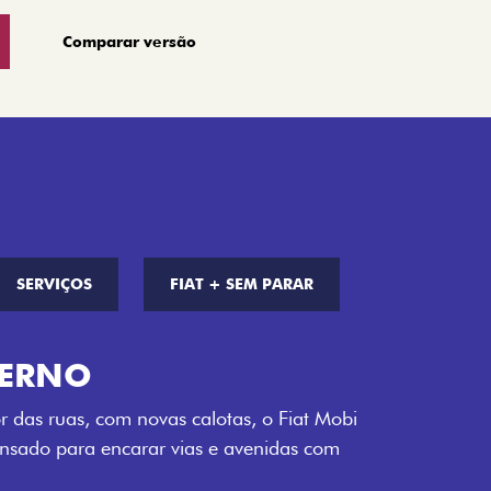
Comparar versão
SERVIÇOS
FIAT + SEM PARAR
S DE CORES
a opção de cor que é a sua cara. Escolha
melho Montecarlo, Branco Banchisa, Prata