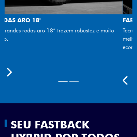
FAROL FULL LED
Tecnologia dos faróis totalmente em LED garante
melhor luminosidade, maior durabilidade e mais
economia para você.
Previous
Next
SEU FASTBACK