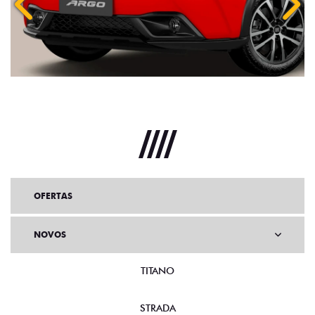
Anterior
Próx
OFERTAS
NOVOS
TITANO
STRADA