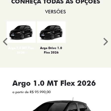
VERSÕES
Anterior
P
Argo 1.0 MT Flex
Argo Drive 1.0
2026
Flex 2026
Argo 1.0 MT Flex 2026
a partir de R$ 95.990,00