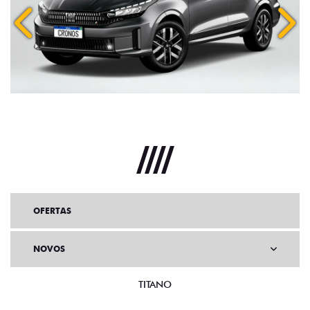
Anterior
Próx
OFERTAS
NOVOS
TITANO