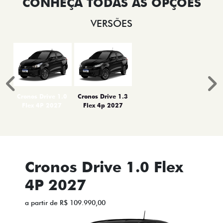
VERSÕES
Anterior
P
Cronos Drive 1.0
Cronos Drive 1.3
Flex 4P 2027
Flex 4p 2027
Cronos Drive 1.0 Flex
4P 2027
a partir de R$ 109.990,00