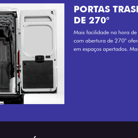
TAS TRASEIRAS COM ABERTU
270°
ilidade na hora de carregar e descarregar. As portas trasei
rtura de 270° oferecem acesso ampliado e prático, mes
ços apertados. Mais agilidade para o seu dia a dia.