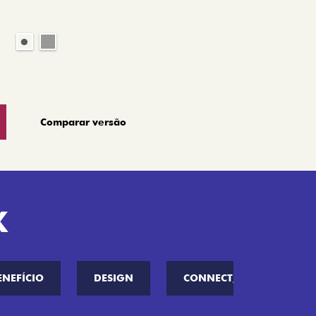
Comparar versão
K
ENEFÍCIO
DESIGN
CONNECT////ME