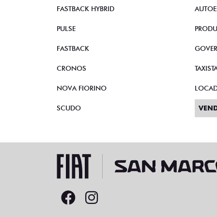
STRADA
VEND
TORO
CNPJ 
FASTBACK HYBRID
AUTOE
PULSE
PRODU
FASTBACK
GOVE
CRONOS
TAXIST
NOVA FIORINO
LOCA
SCUDO
VEND