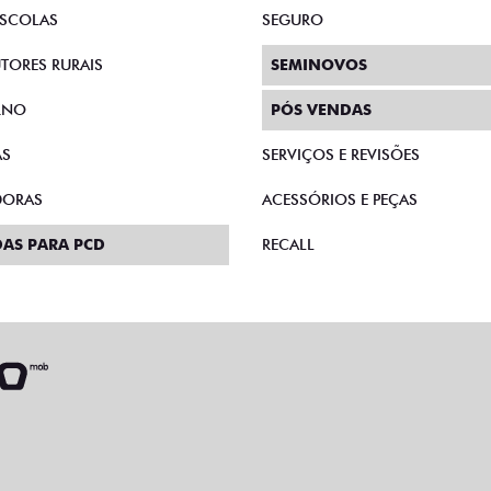
AS DIRETAS
PLANO FAZENDEIRO
E MICROEMPRESÁRIOS
CONSÓRCIO
SCOLAS
SEGURO
TORES RURAIS
SEMINOVOS
RNO
PÓS VENDAS
AS
SERVIÇOS E REVISÕES
DORAS
ACESSÓRIOS E PEÇAS
AS PARA PCD
RECALL