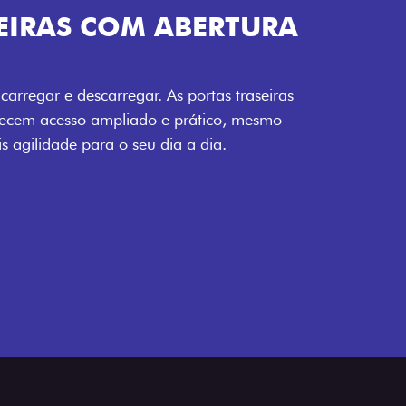
RA
ras
mo