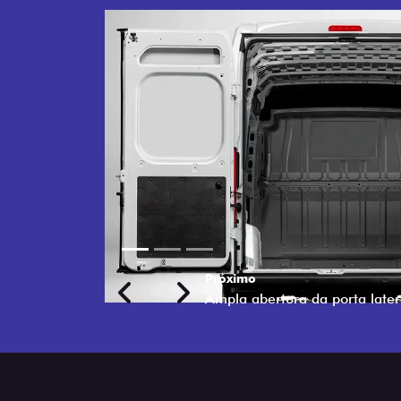
POR
DE 
Mais fac
com abe
em espa
Previous
Next