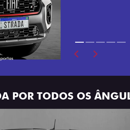
cabine dupla de 5 lugares 
Previous
Next
ADA POR TODOS OS ÂNGU