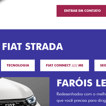
ENTRAR EM CONTATO
 FIAT STRADA
TECNOLOGIA
FIAT CONNECT //// ME
SE
O VERDAD
LUGARES 
Todo mundo pode viajar co