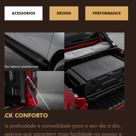
ACESSORIOS
DESIGN
PERFORMANCE
PACK OFF-ROAD
Prepare sua picape para qualquer desafio. O Pack
off-road combina engate de reboque para até 3,5