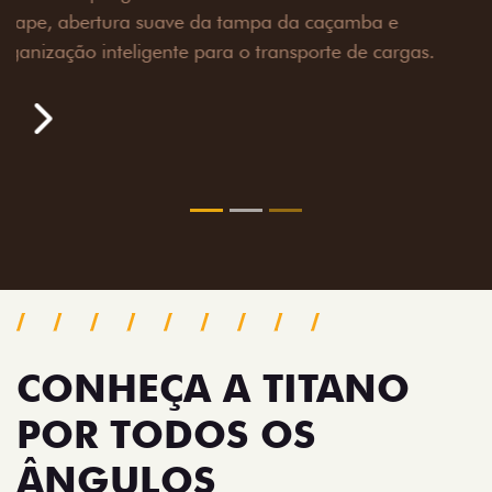
toneladas, alargadores de para-lamas e overbumper,
oferecendo mais capacidade de reboque, proteção
extra para a carroceria e um visual ainda mais
imponente para enfrentar qualquer terreno com
confiança.
Próximo
Previous
Next
Pack tecnologia
CONHEÇA A TITANO
POR TODOS OS
ÂNGULOS