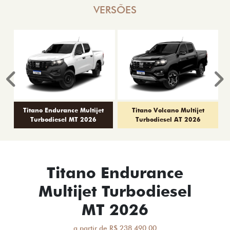
VERSÕES
Anterior
P
Titano Endurance Multijet
Titano Volcano Multijet
Turbodiesel MT 2026
Turbodiesel AT 2026
Titano Endurance
Multijet Turbodiesel
MT 2026
a partir de R$ 238.490,00