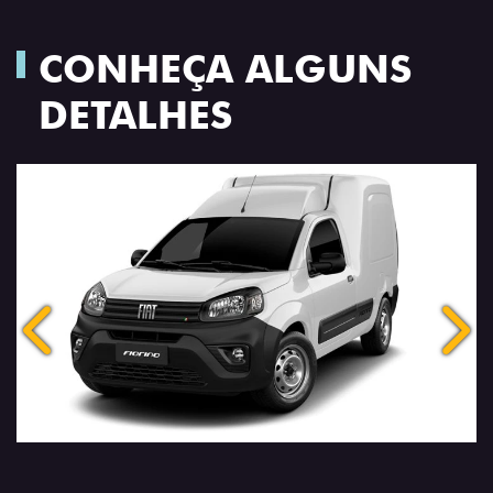
CONHEÇA ALGUNS
DETALHES
Anterior
Próx