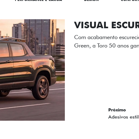
ADESIVOS ES
Os adesivos aplicados no c
única dessa edição para l
Próximo
Previous
Next