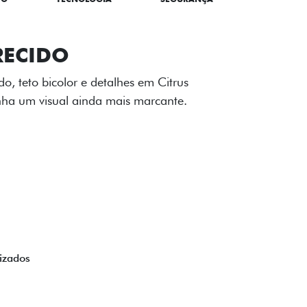
TILIZADOS
apô e nas laterais reforçam a identidade
á de comemorativa.