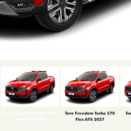
erior
Toro Endurance Turbo 270
Toro Freedom Turbo 270
To
Flex AT6 2027
Flex AT6 2027