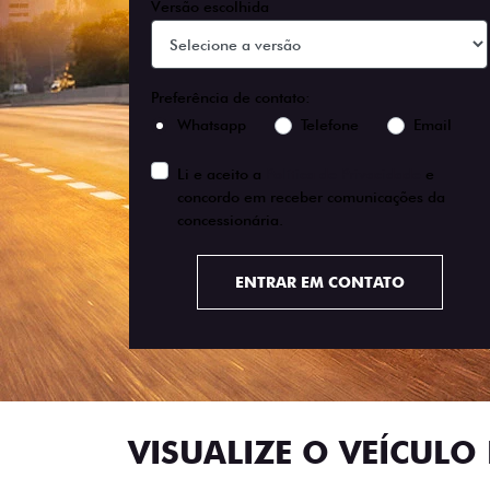
Versão escolhida
Preferência de contato:
Whatsapp
Telefone
Email
Li e aceito a
Política de Privacidade
e
concordo em receber comunicações da
concessionária.
ENTRAR EM CONTATO
VISUALIZE O VEÍCULO 