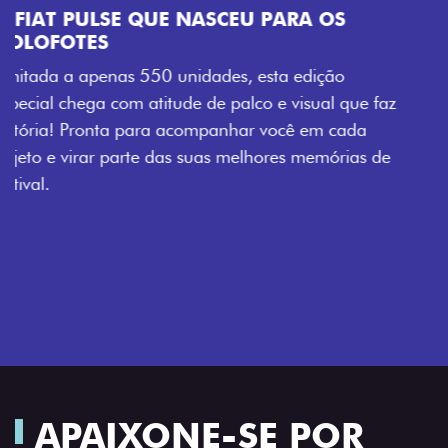
z
APAIXONE-SE POR