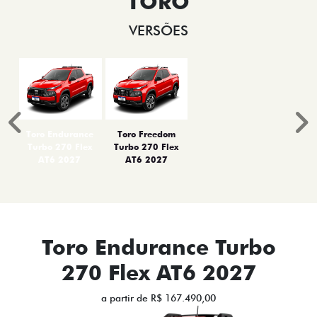
TORO
VERSÕES
Anterior
P
Toro Endurance
Toro Freedom
Turbo 270 Flex
Turbo 270 Flex
AT6 2027
AT6 2027
Toro Endurance Turbo
270 Flex AT6 2027
a partir de R$ 167.490,00