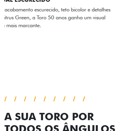
Os adesivos aplicados no capô e nas laterais
reforçam a identidade única dessa edição para lá de
comemorativa.
Próximo
Previous
Next
Tecnologia de série
A SUA TORO POR
TODOS OS ÂNGULOS