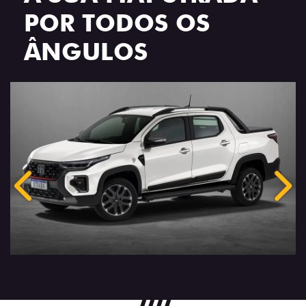
POR TODOS OS
ÂNGULOS
Anterior
Próx