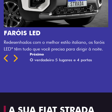
aróis
ite.
A SUA FIAT STRADA