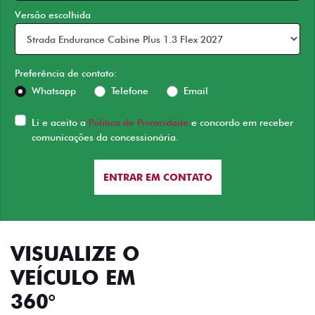
Versão escolhida
Preferência de contato:
Whatsapp
Telefone
Email
Li e aceito a
Política de Privacidade
e concordo em receber
comunicações da concessionária.
ENTRAR EM CONTATO
VISUALIZE O
VEÍCULO EM
360°