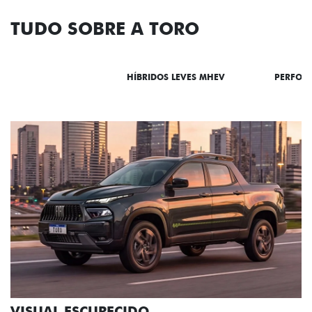
TUDO SOBRE A TORO
DESTAQUES
HÍBRIDOS LEVES MHEV
PERFOR
ADESIVOS ESTILIZADOS
Os adesivos aplicados no capô e nas laterais