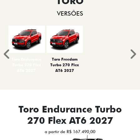
TORO
VERSÕES
Anterior
P
Toro Endurance
Toro Freedom
Turbo 270 Flex
Turbo 270 Flex
AT6 2027
AT6 2027
Toro Endurance Turbo
270 Flex AT6 2027
a partir de R$ 167.490,00