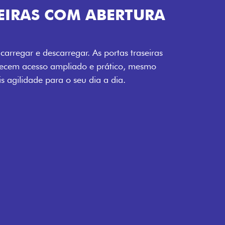
TURA DA PORTA
 seu carregamento. A ampla abertura da
to facilita o acesso à carga, otimizando
o mais eficiente, onde quer que você