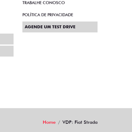
AGENDE UM TEST DRIVE
Home
VDP: Fiat Strada
Desacelere. Seu bem maior é a vida.