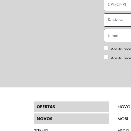
Aceito rec
Aceito rec
OFERTAS
NOVO
NOVOS
MOBI
TITANO
ARGO