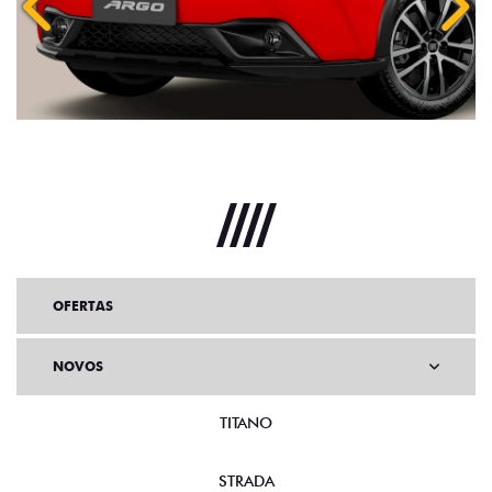
Anterior
Próx
OFERTAS
NOVOS
TITANO
STRADA