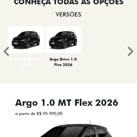
VERSÕES
Anterior
P
Argo 1.0 MT Flex
Argo Drive 1.0
2026
Flex 2026
Argo 1.0 MT Flex 2026
a partir de R$ 95.990,00