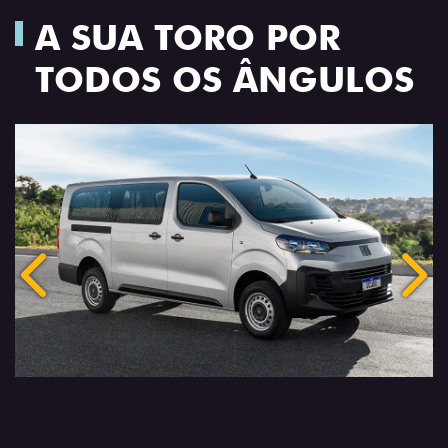
A SUA TORO POR
TODOS OS ÂNGULOS
Anterior
Próx