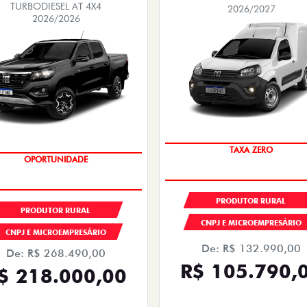
TURBODIESEL AT 4X4
2026/2027
2026/2026
TAXA ZERO
OPORTUNIDADE
PRODUTOR RURAL
PRODUTOR RURAL
CNPJ E MICROEMPRESÁRIO
CNPJ E MICROEMPRESÁRIO
De: R$ 132.990,00
De: R$ 268.490,00
R$ 105.790,
$ 218.000,00