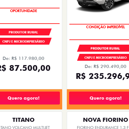
OPORTUNIDADE
OPORTUNIDADE
PRODUTOR RURAL
CNPJ E MICROEMPRESÁRIO
PRODUTOR RURAL
De: R$ 117.980,00
CNPJ E MICROEMPRESÁRIO
R$ 87.500,00
De: R$ 290.490,00
R$ 235.296,
Quero agora!
Quero agora!
TITANO
NOVA FIORINO
ITANO VOLCANO MULTIJET
FIORINO ENDURANCE 1.3 F