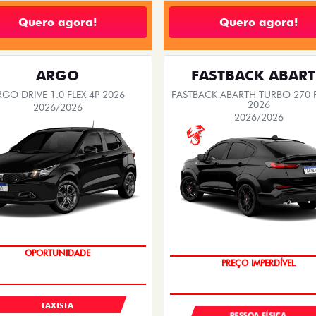
Quero agora!
Quero agora!
ARGO
FASTBACK ABAR
RGO DRIVE 1.0 FLEX 4P 2026
FASTBACK ABARTH TURBO 270 F
2026
2026/2026
2026/2026
OPORTUNIDADE
SAIA DE FIAT 0KM
TAXISTA
PESSOA FÍSICA