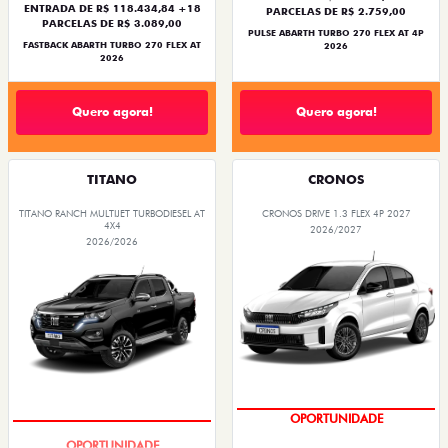
ENTRADA DE R$ 118.434,84 +18
PARCELAS DE R$ 2.759,00
PARCELAS DE R$ 3.089,00
PULSE ABARTH TURBO 270 FLEX AT 4P
FASTBACK ABARTH TURBO 270 FLEX AT
2026
2026
Quero agora!
Quero agora!
TITANO
CRONOS
TITANO RANCH MULTIJET TURBODIESEL AT
CRONOS DRIVE 1.3 FLEX 4P 2027
4X4
2026/2027
2026/2026
OPORTUNIDADE
CONDIÇÃO IMPERDÍVEL