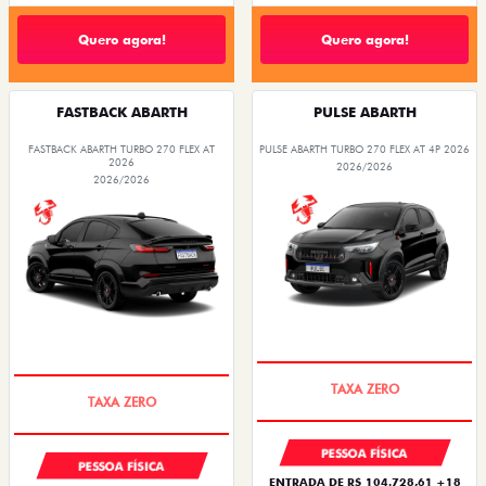
Quero agora!
Quero agora!
FASTBACK ABARTH
PULSE ABARTH
FASTBACK ABARTH TURBO 270 FLEX AT
PULSE ABARTH TURBO 270 FLEX AT 4P 2026
2026
2026/2026
2026/2026
SAIA DE FIAT 0KM
SAIA DE FIAT 0KM
PESSOA FÍSICA
PESSOA FÍSICA
ENTRADA DE R$ 104.728,61 +18