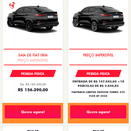
PREÇO IMPERDÍVEL
COM USADO NA TROCA
PESSOA FÍSICA
PESSOA FÍSICA
ENTRADA DE R$ 107.443,00 +18
De: R$ 183.490,00
PARCELAS DE R$ 2.820,83
R$ 156.390,00
FASTBACK LIMITED EDITION TURBO 270
FLEX AT 2026
Quero agora!
Quero agora!