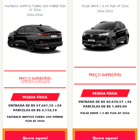
FASTBACK IMPETUS TURBO 200 HYBRID FLEX
PULSE DRIVE 1.3 MT FLEX 4P 2026
AT 2026
2026/2026
2026/2026
OPORTUNIDADE
OPORTUNIDADE
PESSOA FÍSICA
PESSOA FÍSICA
ENTRADA DE R$ 60.070,57 +36
ENTRADA DE R$ 67.661,10 +24
PARCELAS DE R$ 1.489,00
PARCELAS DE R$ 6.152,10
PULSE DRIVE 1.3 MT FLEX 4P 2026
FASTBACK IMPETUS TURBO 200 HYBRID
FLEX AT 2026
Quero agora!
Quero agora!