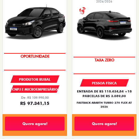
2026/2026
OPORTUNIDADE
SAIA DE FIAT 0KM
TAXA ZERO
PRODUTOR RURAL
PESSOA FÍSICA
CNPJ E MICROEMPRESÁRIO
ENTRADA DE R$ 118.434,84 +18
PARCELAS DE R$ 3.089,00
De: R$ 109.990,00
R$ 97.341,15
FASTBACK ABARTH TURBO 270 FLEX AT
2026
Quero agora!
Quero agora!