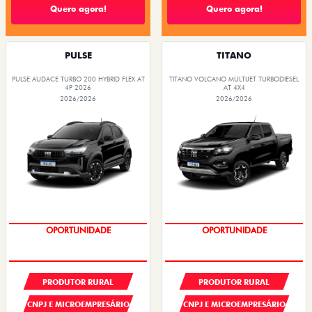
Quero agora!
Quero agora!
PULSE
TITANO
PULSE AUDACE TURBO 200 HYBRID FLEX AT
TITANO VOLCANO MULTIJET TURBODIESEL
4P 2026
AT 4X4
2026/2026
2026/2026
OPORTUNIDADE
OPORTUNIDADE
PRODUTOR RURAL
PRODUTOR RURAL
CNPJ E MICROEMPRESÁRIO
CNPJ E MICROEMPRESÁRIO