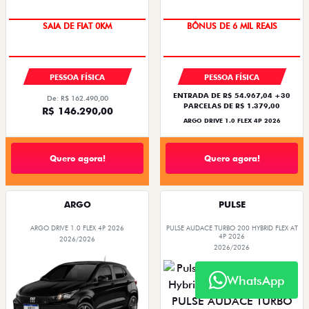
TAXA ZERO
SAIA DE FIAT 0KM
BÔNUS DE 6 MIL REAIS
PESSOA FÍSICA
PESSOA FÍSICA
ENTRADA DE R$ 54.967,04 +30
De: R$ 162.490,00
PARCELAS DE R$ 1.379,00
R$ 146.290,00
ARGO DRIVE 1.0 FLEX 4P 2026
Quero agora!
Quero agora!
ARGO
PULSE
ARGO DRIVE 1.0 FLEX 4P 2026
PULSE AUDACE TURBO 200 HYBRID FLEX AT
4P 2026
2026/2026
2026/2026
WhatsApp