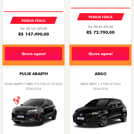
TAXA ZERO
COM USADO NA TROCA
PESSOA FÍSICA
PESSOA FÍSICA
De: R$ 85.490,00
De: R$ 167.490,00
R$ 72.790,00
R$ 147.490,00
Quero agora!
Quero agora!
PULSE ABARTH
ARGO
PULSE ABARTH TURBO 270 FLEX AT 4P 2026
ARGO DRIVE 1.0 FLEX 4P 2026
2026/2026
2026/2026