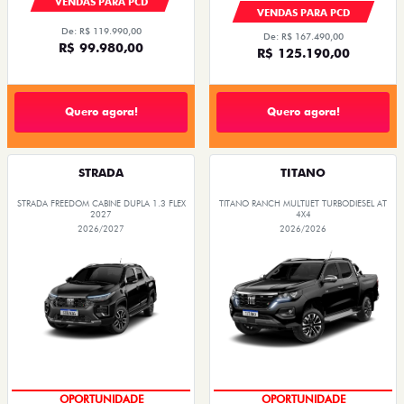
VENDAS PARA PCD
VENDAS PARA PCD
De: R$ 119.990,00
De: R$ 167.490,00
R$ 99.980,00
R$ 125.190,00
Quero agora!
Quero agora!
STRADA
TITANO
STRADA FREEDOM CABINE DUPLA 1.3 FLEX
TITANO RANCH MULTIJET TURBODIESEL AT
2027
4X4
2026/2027
2026/2026
OPORTUNIDADE