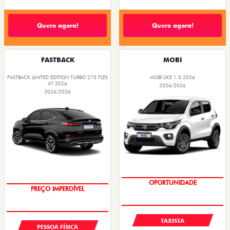
Quero agora!
Quero agora!
FASTBACK
MOBI
FASTBACK LIMITED EDITION TURBO 270 FLEX
MOBI LIKE 1.0 2026
AT 2026
2026/2026
2026/2026
COM USADO NA TROCA
OPORTUNIDADE
PREÇO IMPERDÍVEL
TAXISTA
PESSOA FÍSICA