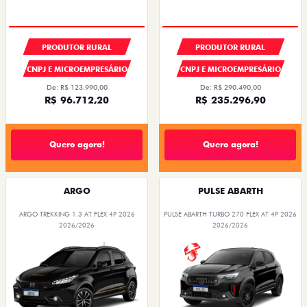
OPORTUNIDADE
PRODUTOR RURAL
PRODUTOR RURAL
CNPJ E MICROEMPRESÁRIO
CNPJ E MICROEMPRESÁRIO
De: R$ 123.990,00
De: R$ 290.490,00
R$ 96.712,20
R$ 235.296,90
Quero agora!
Quero agora!
ARGO
PULSE ABARTH
ARGO TREKKING 1.3 AT FLEX 4P 2026
PULSE ABARTH TURBO 270 FLEX AT 4P 2026
2026/2026
2026/2026