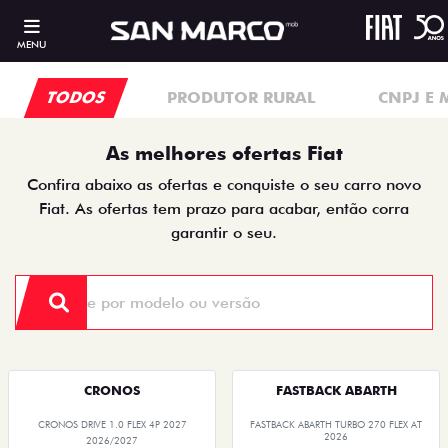
MENU
TODOS
PRODUTOR RURAL
CNPJ E 
As melhores ofertas Fiat
Confira abaixo as ofertas e conquiste o seu carro novo
Fiat. As ofertas tem prazo para acabar, então corra
garantir o seu.
CRONOS
FASTBACK ABARTH
CRONOS DRIVE 1.0 FLEX 4P 2027
FASTBACK ABARTH TURBO 270 FLEX AT
2026
2026/2027