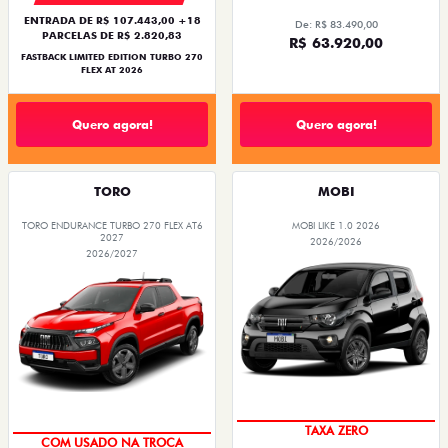
ENTRADA DE R$ 107.443,00 +18
De: R$ 83.490,00
PARCELAS DE R$ 2.820,83
R$ 63.920,00
FASTBACK LIMITED EDITION TURBO 270
FLEX AT 2026
Quero agora!
Quero agora!
TORO
MOBI
TORO ENDURANCE TURBO 270 FLEX AT6
MOBI LIKE 1.0 2026
2027
2026/2026
2026/2027
PREÇO IMPERDÍVEL
OPORTUNIDADE