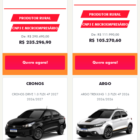
CONDIÇÃO IMPERDÍVEL
OPORTUNIDADE
CONDIÇÃO IMPERDÍVEL
PRODUTOR RURAL
PRODUTOR RURAL
CNPJ E MICROEMPRESÁRIO
CNPJ E MICROEMPRESÁRIO
De: R$ 111.990,00
De: R$ 290.490,00
R$ 105.270,60
R$ 235.296,90
Quero agora!
Quero agora!
CRONOS
ARGO
CRONOS DRIVE 1.0 FLEX 4P 2027
ARGO TREKKING 1.3 FLEX 4P 2026
2026/2027
2026/2026