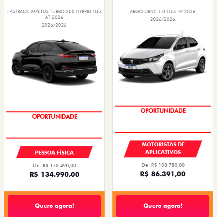
FASTBACK IMPETUS TURBO 200 HYBRID FLEX
ARGO DRIVE 1.0 FLEX 4P 2026
AT 2026
2026/2026
2026/2026
OPORTUNIDADE
PREÇO IMPERDÍVEL
OPORTUNIDADE
MOTORISTAS DE
APLICATIVOS
PESSOA FÍSICA
De: R$ 108.780,00
De: R$ 173.490,00
R$ 86.391,00
R$ 134.990,00
Quero agora!
Quero agora!