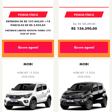
SAIA DE FIAT 0KM
COM USADO NA TROCA
PREÇO IMPERDÍVEL
PESSOA FÍSICA
PESSOA FÍSICA
ENTRADA DE R$ 107.443,00 +18
De: R$ 183.490,00
PARCELAS DE R$ 2.820,83
R$ 156.390,00
FASTBACK LIMITED EDITION TURBO 270
FLEX AT 2026
Quero agora!
Quero agora!
MOBI
MOBI
MOBI LIKE 1.0 2026
MOBI LIKE 1.0 2026
2026/2026
2026/2026