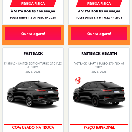
PESSOA FÍSICA
PESSOA FÍSICA
À VISTA POR R$ 109.990,00
À VISTA POR R$ 99.990,00
PULSE DRIVE 1.3 AT FLEX 4P 2026
PULSE DRIVE 1.3 MT FLEX 4P 2026
Quero agora!
Quero agora!
FASTBACK
FASTBACK ABARTH
FASTBACK LIMITED EDITION TURBO 270 FLEX
FASTBACK ABARTH TURBO 270 FLEX AT
AT 2026
2026
2026/2026
2026/2026
TAXA ZERO