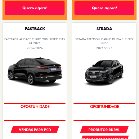
Quero agora!
Quero agora!
FASTBACK
STRADA
FASTBACK AUDACE TURBO 200 HYBRID FLEX
STRADA FREEDOM CABINE DUPLA 1.3 FLEX
AT 2026
2027
2026/2026
2026/2027
OPORTUNIDADE
OPORTUNIDADE
VENDAS PARA PCD
PRODUTOR RURAL