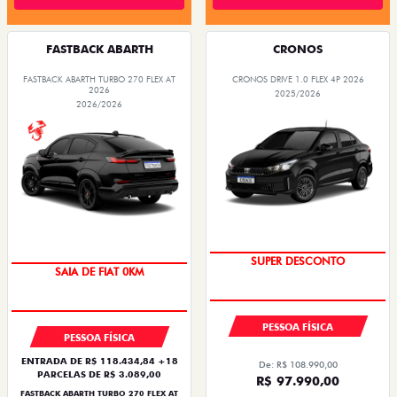
FASTBACK ABARTH
CRONOS
FASTBACK ABARTH TURBO 270 FLEX AT
CRONOS DRIVE 1.0 FLEX 4P 2026
2026
2025/2026
2026/2026
TAXA ZERO
PREÇO IMPERDÍVEL
SUPER DESCONTO
SAIA DE FIAT 0KM
PESSOA FÍSICA
PESSOA FÍSICA
ENTRADA DE R$ 118.434,84 +18
De: R$ 108.990,00
PARCELAS DE R$ 3.089,00
R$ 97.990,00
FASTBACK ABARTH TURBO 270 FLEX AT