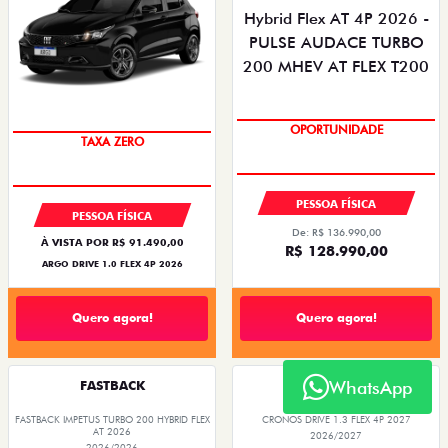
OPORTUNIDADE
SAIA DE FIAT 0KM
TAXA ZERO
PESSOA FÍSICA
PESSOA FÍSICA
De: R$ 136.990,00
À VISTA POR R$ 91.490,00
R$ 128.990,00
ARGO DRIVE 1.0 FLEX 4P 2026
Quero agora!
Quero agora!
WhatsApp
FASTBACK
CRONOS
FASTBACK IMPETUS TURBO 200 HYBRID FLEX
CRONOS DRIVE 1.3 FLEX 4P 2027
AT 2026
2026/2027
2026/2026