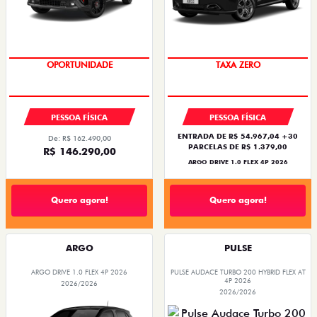
SAIA DE FIAT 0KM
SAIA DE FIAT 0KM
OPORTUNIDADE
TAXA ZERO
PESSOA FÍSICA
PESSOA FÍSICA
ENTRADA DE R$ 54.967,04 +30
De: R$ 162.490,00
PARCELAS DE R$ 1.379,00
R$ 146.290,00
ARGO DRIVE 1.0 FLEX 4P 2026
Quero agora!
Quero agora!
ARGO
PULSE
ARGO DRIVE 1.0 FLEX 4P 2026
PULSE AUDACE TURBO 200 HYBRID FLEX AT
4P 2026
2026/2026
2026/2026