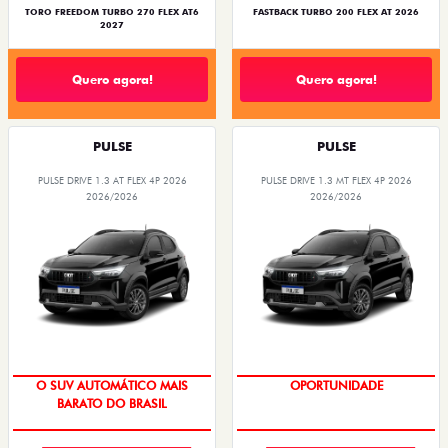
TORO FREEDOM TURBO 270 FLEX AT6
FASTBACK TURBO 200 FLEX AT 2026
2027
Quero agora!
Quero agora!
PULSE
PULSE
PULSE DRIVE 1.3 AT FLEX 4P 2026
PULSE DRIVE 1.3 MT FLEX 4P 2026
2026/2026
2026/2026
OPORTUNIDADE
NOVA VERSÃO
O SUV AUTOMÁTICO MAIS
OPORTUNIDADE
BARATO DO BRASIL