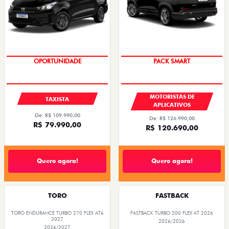
OPORTUNIDADE
PACK SMART
MOTORISTAS DE
TAXISTA
APLICATIVOS
De: R$ 109.990,00
De: R$ 126.990,00
R$ 79.990,00
R$ 120.690,00
Quero agora!
Quero agora!
TORO
FASTBACK
TORO ENDURANCE TURBO 270 FLEX AT6
FASTBACK TURBO 200 FLEX AT 2026
2027
2026/2026
2026/2027