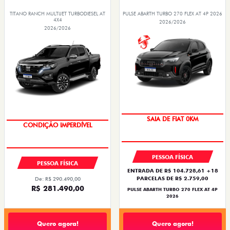
TITANO RANCH MULTIJET TURBODIESEL AT
PULSE ABARTH TURBO 270 FLEX AT 4P 2026
4X4
2026/2026
2026/2026
OPORTUNIDADE
SAIA DE FIAT 0KM
OPORTUNIDADE
CONDIÇÃO IMPERDÍVEL
PESSOA FÍSICA
PESSOA FÍSICA
ENTRADA DE R$ 104.728,61 +18
PARCELAS DE R$ 2.759,00
De: R$ 290.490,00
R$ 281.490,00
PULSE ABARTH TURBO 270 FLEX AT 4P
2026
Quero agora!
Quero agora!