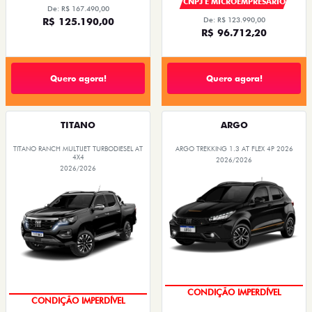
CNPJ E MICROEMPRESÁRIO
De: R$ 167.490,00
R$ 125.190,00
De: R$ 123.990,00
R$ 96.712,20
Quero agora!
Quero agora!
TITANO
ARGO
TITANO RANCH MULTIJET TURBODIESEL AT
ARGO TREKKING 1.3 AT FLEX 4P 2026
4X4
2026/2026
2026/2026
OPORTUNIDADE