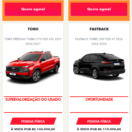
Quero agora!
Quero agora!
TORO
FASTBACK
TORO FREEDOM TURBO 270 FLEX AT6 2027
FASTBACK TURBO 200 FLEX AT 2026
2026/2027
2026/2026
OPORTUNIDADE
OPORTUNIDADE
SUPERVALORIZAÇÃO DO USADO
PESSOA FÍSICA
PESSOA FÍSICA
À VISTA POR R$ 134.990,00
À VISTA POR R$ 119.990,00