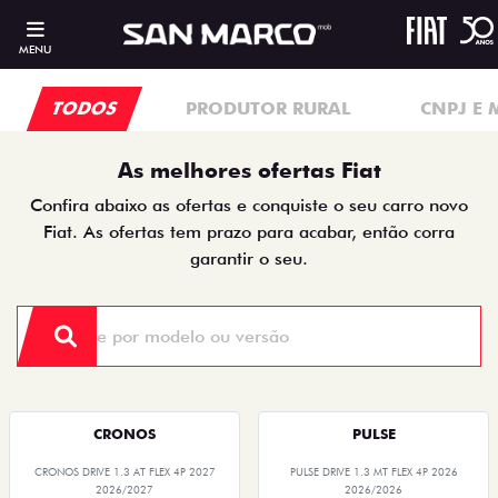
MENU
TODOS
PRODUTOR RURAL
CNPJ E 
As melhores ofertas Fiat
Confira abaixo as ofertas e conquiste o seu carro novo
Fiat. As ofertas tem prazo para acabar, então corra
garantir o seu.
CRONOS
PULSE
CRONOS DRIVE 1.3 AT FLEX 4P 2027
PULSE DRIVE 1.3 MT FLEX 4P 2026
2026/2027
2026/2026