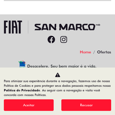
Home
Ofertas
Desacelere. Seu bem maior é a vida.
Para otimizar sua experiência durante a navegação, fazemos uso de nossa
Política de Cookies e para proteger seus dados pessoais respeitamos nossa
Política de Privacidade
. Ao seguir com a navegação e visita você
22.204.101/0001-17
concorda com nossas Políticas.
Aceitar
Recusar
Desenvolvido pela DEALERSPACE ® Direitos Reservados.