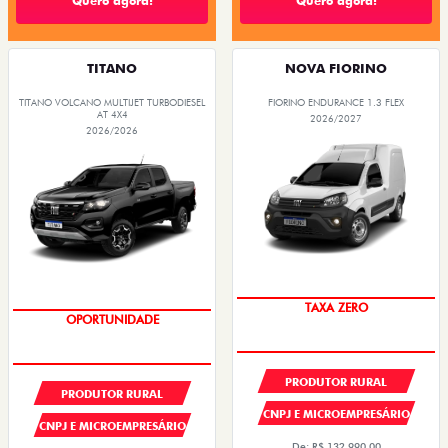
Quero agora!
Quero agora!
TITANO
NOVA FIORINO
TITANO VOLCANO MULTIJET TURBODIESEL
FIORINO ENDURANCE 1.3 FLEX
AT 4X4
2026/2027
2026/2026
TAXA ZERO
OPORTUNIDADE
PRODUTOR RURAL
PRODUTOR RURAL
CNPJ E MICROEMPRESÁRIO
CNPJ E MICROEMPRESÁRIO
De: R$ 132.990,00