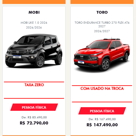
MOBI
TORO
MOBI LIKE 1.0 2026
TORO ENDURANCE TURBO 270 FLEX AT6
2027
2026/2026
2026/2027
TAXA ZERO
COM USADO NA TROCA
PESSOA FÍSICA
PESSOA FÍSICA
De: R$ 85.490,00
De: R$ 167.490,00
R$ 72.790,00
R$ 147.490,00