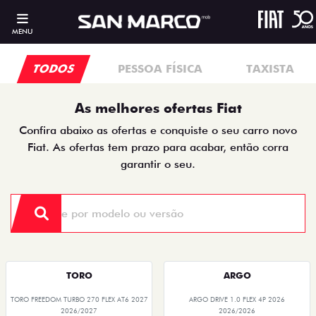
MENU
TODOS
PESSOA FÍSICA
TAXISTA
As melhores ofertas Fiat
Confira abaixo as ofertas e conquiste o seu carro novo
Fiat. As ofertas tem prazo para acabar, então corra
garantir o seu.
TORO
ARGO
TORO FREEDOM TURBO 270 FLEX AT6 2027
ARGO DRIVE 1.0 FLEX 4P 2026
2026/2027
2026/2026