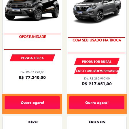
OPORTUNIDADE
COM SEU USADO NA TROCA
PESSOA FÍSICA
PRODUTOR RURAL
CNPJ E MICROEMPRESÁRIO
De: R$ 87.990,00
R$ 77.240,00
De: R$ 285.990,00
R$ 217.651,00
Quero agora!
Quero agora!
TORO
CRONOS