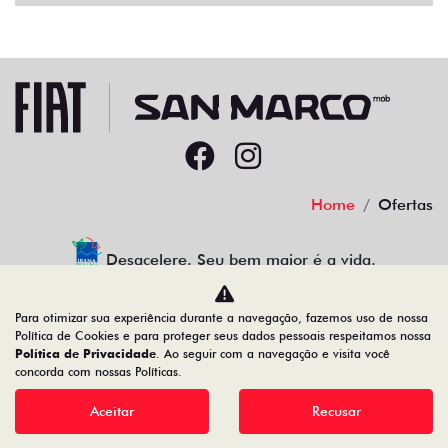
Home
Ofertas
Desacelere. Seu bem maior é a vida.
Para otimizar sua experiência durante a navegação, fazemos uso de nossa
Política de Cookies e para proteger seus dados pessoais respeitamos nossa
Política de Privacidade
. Ao seguir com a navegação e visita você
22.204.101/0001-17
concorda com nossas Políticas.
Aceitar
Recusar
Desenvolvido pela DEALERSPACE ® Direitos Reservados.