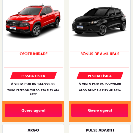
OPORTUNIDADE
BÔNUS DE 6 MIL REAIS
PESSOA FÍSICA
PESSOA FÍSICA
À VISTA POR R$ 134.990,00
À VISTA POR R$ 97.990,00
TORO FREEDOM TURBO 270 FLEX AT6
ARGO DRIVE 1.0 FLEX 4P 2026
2027
Quero agora!
Quero agora!
ARGO
PULSE ABARTH