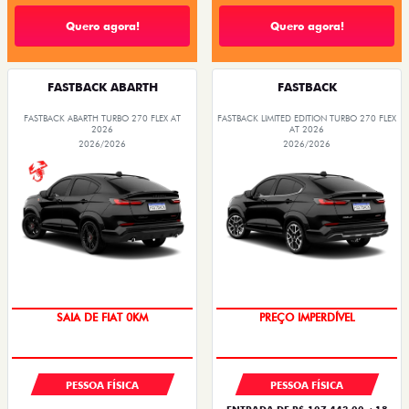
Quero agora!
Quero agora!
FASTBACK ABARTH
FASTBACK
FASTBACK ABARTH TURBO 270 FLEX AT
FASTBACK LIMITED EDITION TURBO 270 FLEX
2026
AT 2026
2026/2026
2026/2026
SAIA DE FIAT 0KM
PREÇO IMPERDÍVEL
PESSOA FÍSICA
PESSOA FÍSICA
ENTRADA DE R$ 107.443,00 +18