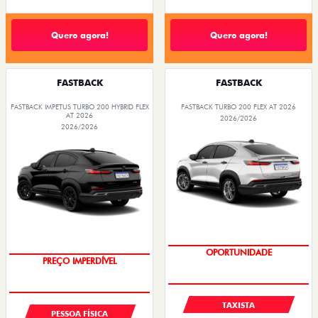
Quero agora!
Quero agora!
FASTBACK
FASTBACK
FASTBACK IMPETUS TURBO 200 HYBRID FLEX
FASTBACK TURBO 200 FLEX AT 2026
AT 2026
2026/2026
2026/2026
OPORTUNIDADE
PREÇO IMPERDÍVEL
TAXISTA
PESSOA FÍSICA