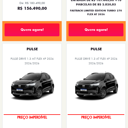
De: R$ 183.490,00
PARCELAS DE R$ 2.820,83
R$ 156.490,00
FASTBACK LIMITED EDITION TURBO 270
FLEX AT 2026
Quero agora!
Quero agora!
PULSE
PULSE
PULSE DRIVE 1.3 MT FLEX 4P 2026
PULSE DRIVE 1.3 AT FLEX 4P 2026
2026/2026
2026/2026
PREÇO IMPERDÍVEL
PREÇO IMPERDÍVEL