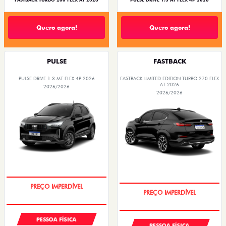
FASTBACK TURBO 200 FLEX AT 2026
PULSE DRIVE 1.3 AT FLEX 4P 2026
Quero agora!
Quero agora!
PULSE
FASTBACK
PULSE DRIVE 1.3 MT FLEX 4P 2026
FASTBACK LIMITED EDITION TURBO 270 FLEX
AT 2026
2026/2026
2026/2026
OPORTUNIDADE
COM USADO NA TROCA
PESSOA FÍSICA
PESSOA FÍSICA