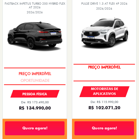
FASTBACK IMPETUS TURBO 200 HYBRID FLEX
PULSE DRIVE 1.3 AT FLEX 4P 2026
AT 2026
2026/2026
2026/2026
PREÇO IMPERDÍVEL
OPORTUNIDADE
MOTORISTAS DE
APLICATIVOS
PESSOA FÍSICA
De: R$ 115.990,00
De: R$ 173.490,00
R$ 102.071,20
R$ 134.990,00
Quero agora!
Quero agora!