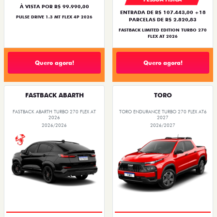
À VISTA POR R$ 99.990,00
ENTRADA DE R$ 107.443,00 +18
PULSE DRIVE 1.3 MT FLEX 4P 2026
PARCELAS DE R$ 2.820,83
FASTBACK LIMITED EDITION TURBO 270
FLEX AT 2026
Quero agora!
Quero agora!
FASTBACK ABARTH
TORO
FASTBACK ABARTH TURBO 270 FLEX AT
TORO ENDURANCE TURBO 270 FLEX AT6
2026
2027
2026/2026
2026/2027
PREÇO IMPERDÍVEL
OPORTUNIDADE