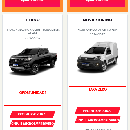
Quero agora!
Quero agora!
TITANO
NOVA FIORINO
TITANO VOLCANO MULTIJET TURBODIESEL
FIORINO ENDURANCE 1.3 FLEX
AT 4X4
2026/2027
2026/2026
TAXA ZERO
OPORTUNIDADE
PRODUTOR RURAL
PRODUTOR RURAL
CNPJ E MICROEMPRESÁRIO
CNPJ E MICROEMPRESÁRIO
De: R$ 132.990,00