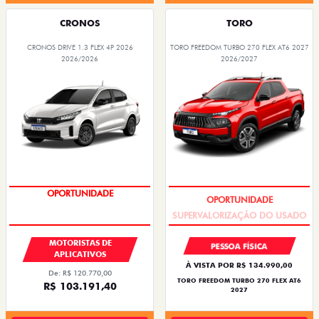
CRONOS
TORO
CRONOS DRIVE 1.3 FLEX 4P 2026
TORO FREEDOM TURBO 270 FLEX AT6 2027
2026/2026
2026/2027
OPORTUNIDADE
SUPERVALORIZAÇÃO DO USADO
MOTORISTAS DE
PESSOA FÍSICA
APLICATIVOS
À VISTA POR R$ 134.990,00
De: R$ 120.770,00
TORO FREEDOM TURBO 270 FLEX AT6
R$ 103.191,40
2027