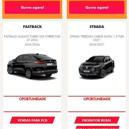
Quero agora!
Quero agora!
FASTBACK
STRADA
FASTBACK AUDACE TURBO 200 HYBRID FLEX
STRADA FREEDOM CABINE DUPLA 1.3 FLEX
AT 2026
2027
2026/2026
2026/2027
OPORTUNIDADE
OPORTUNIDADE
VENDAS PARA PCD
PRODUTOR RURAL