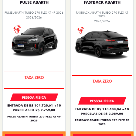
PULSE ABARTH
FASTBACK ABARTH
PULSE ABARTH TURBO 270 FLEX AT 4P 2026
FASTBACK ABARTH TURBO 270 FLEX AT
2026
2026/2026
2026/2026
SAIA DE FIAT 0KM
SAIA DE FIAT 0KM
PESSOA FÍSICA
PESSOA FÍSICA
ENTRADA DE R$ 104.728,61 +18
ENTRADA DE R$ 118.434,84 +18
PARCELAS DE R$ 2.759,00
PARCELAS DE R$ 3.089,00
PULSE ABARTH TURBO 270 FLEX AT 4P
FASTBACK ABARTH TURBO 270 FLEX AT
2026
2026