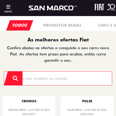
MENU
TODOS
PRODUTOR RURAL
CNPJ E 
As melhores ofertas Fiat
Confira abaixo as ofertas e conquiste o seu carro novo
Fiat. As ofertas tem prazo para acabar, então corra
garantir o seu.
CRONOS
PULSE
CRONOS DRIVE 1.3 AT FLEX 4P 2027
PULSE DRIVE 1.3 MT FLEX 4P 2026
2026/2027
2026/2026