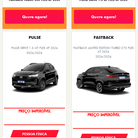
FASTBACK TURBO 200 FLEX AT 2026
PULSE DRIVE 1.3 AT FLEX 4P 2026
Quero agora!
Quero agora!
PULSE
FASTBACK
PULSE DRIVE 1.3 MT FLEX 4P 2026
FASTBACK LIMITED EDITION TURBO 270 FLEX
AT 2026
2026/2026
2026/2026
OPORTUNIDADE
COM USADO NA TROCA
PESSOA FÍSICA
PESSOA FÍSICA