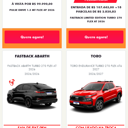
À VISTA POR R$ 99.990,00
ENTRADA DE R$ 107.443,00 +18
PULSE DRIVE 1.3 MT FLEX 4P 2026
PARCELAS DE R$ 2.820,83
FASTBACK LIMITED EDITION TURBO 270
FLEX AT 2026
Quero agora!
Quero agora!
FASTBACK ABARTH
TORO
FASTBACK ABARTH TURBO 270 FLEX AT
TORO ENDURANCE TURBO 270 FLEX AT6
2026
2027
2026/2026
2026/2027
OPORTUNIDADE