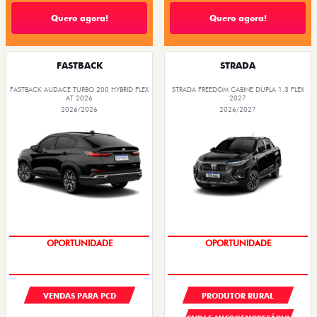
Quero agora!
Quero agora!
FASTBACK
STRADA
FASTBACK AUDACE TURBO 200 HYBRID FLEX
STRADA FREEDOM CABINE DUPLA 1.3 FLEX
AT 2026
2027
2026/2026
2026/2027
OPORTUNIDADE
OPORTUNIDADE
VENDAS PARA PCD
PRODUTOR RURAL