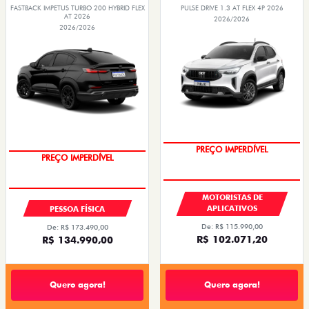
FASTBACK IMPETUS TURBO 200 HYBRID FLEX
PULSE DRIVE 1.3 AT FLEX 4P 2026
AT 2026
2026/2026
2026/2026
PREÇO IMPERDÍVEL
OPORTUNIDADE
MOTORISTAS DE
APLICATIVOS
PESSOA FÍSICA
De: R$ 115.990,00
De: R$ 173.490,00
R$ 102.071,20
R$ 134.990,00
Quero agora!
Quero agora!