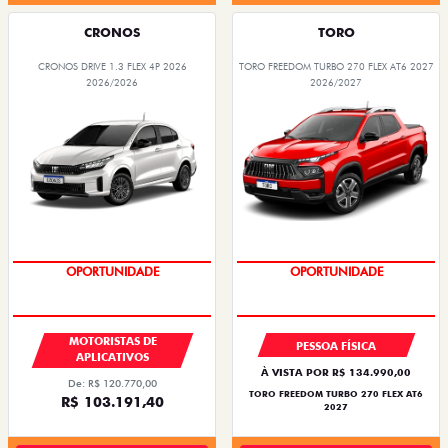
CRONOS
TORO
CRONOS DRIVE 1.3 FLEX 4P 2026
TORO FREEDOM TURBO 270 FLEX AT6 2027
2026/2026
2026/2027
OPORTUNIDADE
SUPERVALORIZAÇÃO DO USADO
MOTORISTAS DE
PESSOA FÍSICA
APLICATIVOS
À VISTA POR R$ 134.990,00
De: R$ 120.770,00
TORO FREEDOM TURBO 270 FLEX AT6
R$ 103.191,40
2027