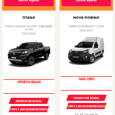
Quero agora!
Quero agora!
TITANO
NOVA FIORINO
TITANO VOLCANO MULTIJET TURBODIESEL
FIORINO ENDURANCE 1.3 FLEX
AT 4X4
2026/2027
2026/2026
TAXA ZERO
OPORTUNIDADE
PRODUTOR RURAL
PRODUTOR RURAL
CNPJ E MICROEMPRESÁRIO
CNPJ E MICROEMPRESÁRIO
De: R$ 132.990,00