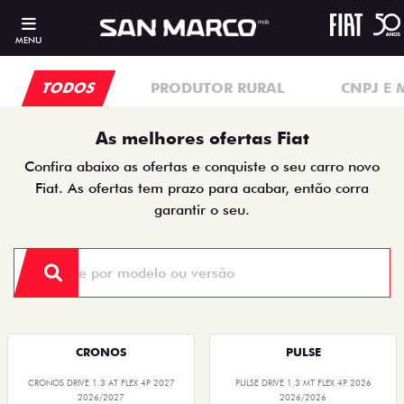
MENU
TODOS
PRODUTOR RURAL
CNPJ E 
As melhores ofertas Fiat
Confira abaixo as ofertas e conquiste o seu carro novo
Fiat. As ofertas tem prazo para acabar, então corra
garantir o seu.
CRONOS
PULSE
CRONOS DRIVE 1.3 AT FLEX 4P 2027
PULSE DRIVE 1.3 MT FLEX 4P 2026
2026/2027
2026/2026