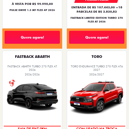
À VISTA POR R$ 99.990,00
ENTRADA DE R$ 107.443,00 +18
PULSE DRIVE 1.3 MT FLEX 4P 2026
PARCELAS DE R$ 2.820,83
FASTBACK LIMITED EDITION TURBO 270
FLEX AT 2026
Quero agora!
Quero agora!
FASTBACK ABARTH
TORO
FASTBACK ABARTH TURBO 270 FLEX AT
TORO ENDURANCE TURBO 270 FLEX AT6
2026
2027
2026/2026
2026/2027
OPORTUNIDADE