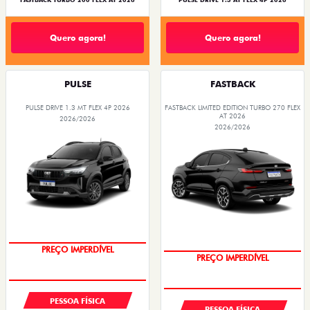
FASTBACK TURBO 200 FLEX AT 2026
PULSE DRIVE 1.3 AT FLEX 4P 2026
Quero agora!
Quero agora!
PULSE
FASTBACK
PULSE DRIVE 1.3 MT FLEX 4P 2026
FASTBACK LIMITED EDITION TURBO 270 FLEX
AT 2026
2026/2026
2026/2026
OPORTUNIDADE
COM USADO NA TROCA
PESSOA FÍSICA
PESSOA FÍSICA