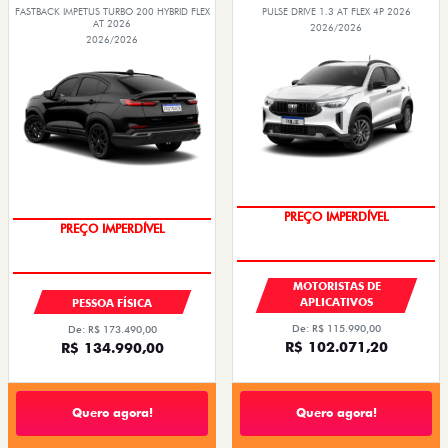
FASTBACK IMPETUS TURBO 200 HYBRID FLEX
PULSE DRIVE 1.3 AT FLEX 4P 2026
AT 2026
2026/2026
2026/2026
PREÇO IMPERDÍVEL
OPORTUNIDADE
MOTORISTAS DE
APLICATIVOS
PESSOA FÍSICA
De: R$ 115.990,00
De: R$ 173.490,00
R$ 102.071,20
R$ 134.990,00
Quero agora!
Quero agora!