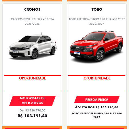
CRONOS
TORO
CRONOS DRIVE 1.3 FLEX 4P 2026
TORO FREEDOM TURBO 270 FLEX AT6 2027
2026/2026
2026/2027
OPORTUNIDADE
SUPERVALORIZAÇÃO DO USADO
MOTORISTAS DE
PESSOA FÍSICA
APLICATIVOS
À VISTA POR R$ 134.990,00
De: R$ 120.770,00
TORO FREEDOM TURBO 270 FLEX AT6
R$ 103.191,40
2027