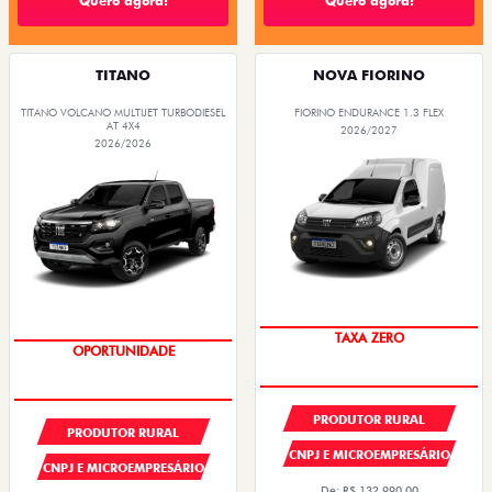
Quero agora!
Quero agora!
TITANO
NOVA FIORINO
TITANO VOLCANO MULTIJET TURBODIESEL
FIORINO ENDURANCE 1.3 FLEX
AT 4X4
2026/2027
2026/2026
TAXA ZERO
OPORTUNIDADE
PRODUTOR RURAL
PRODUTOR RURAL
CNPJ E MICROEMPRESÁRIO
CNPJ E MICROEMPRESÁRIO
De: R$ 132.990,00