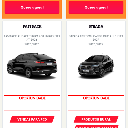
Quero agora!
Quero agora!
FASTBACK
STRADA
FASTBACK AUDACE TURBO 200 HYBRID FLEX
STRADA FREEDOM CABINE DUPLA 1.3 FLEX
AT 2026
2027
2026/2026
2026/2027
OPORTUNIDADE
OPORTUNIDADE
VENDAS PARA PCD
PRODUTOR RURAL