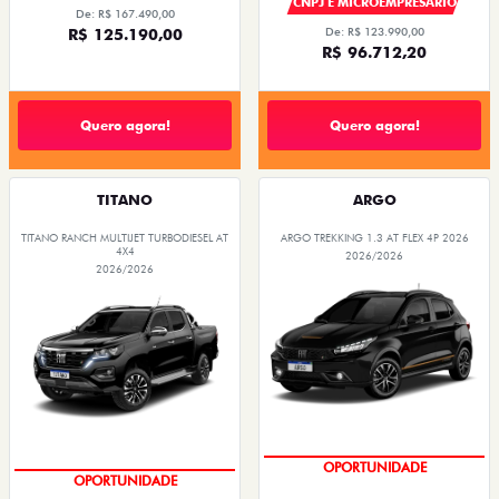
CNPJ E MICROEMPRESÁRIO
De: R$ 167.490,00
R$ 125.190,00
De: R$ 123.990,00
R$ 96.712,20
Quero agora!
Quero agora!
TITANO
ARGO
TITANO RANCH MULTIJET TURBODIESEL AT
ARGO TREKKING 1.3 AT FLEX 4P 2026
4X4
2026/2026
2026/2026
CONDIÇÃO IMPERDÍVEL