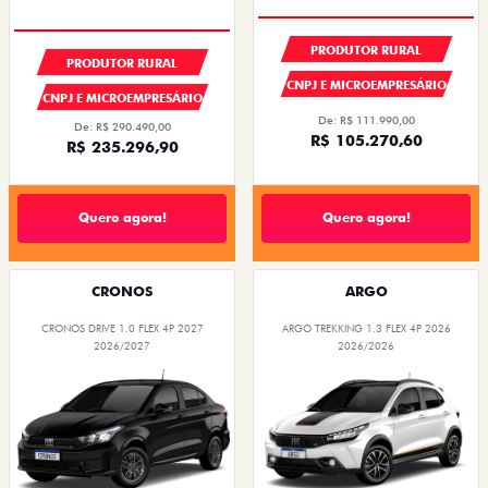
CONDIÇÃO IMPERDÍVEL
PRODUTOR RURAL
PRODUTOR RURAL
CNPJ E MICROEMPRESÁRIO
CNPJ E MICROEMPRESÁRIO
De: R$ 111.990,00
De: R$ 290.490,00
R$ 105.270,60
R$ 235.296,90
Quero agora!
Quero agora!
CRONOS
ARGO
CRONOS DRIVE 1.0 FLEX 4P 2027
ARGO TREKKING 1.3 FLEX 4P 2026
2026/2027
2026/2026