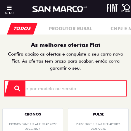
MENU
TODOS
PRODUTOR RURAL
CNPJ E 
As melhores ofertas Fiat
Confira abaixo as ofertas e conquiste o seu carro novo
Fiat. As ofertas tem prazo para acabar, então corra
garantir o seu.
CRONOS
PULSE
CRONOS DRIVE 1.3 AT FLEX 4P 2027
PULSE DRIVE 1.3 MT FLEX 4P 2026
2026/2027
2026/2026