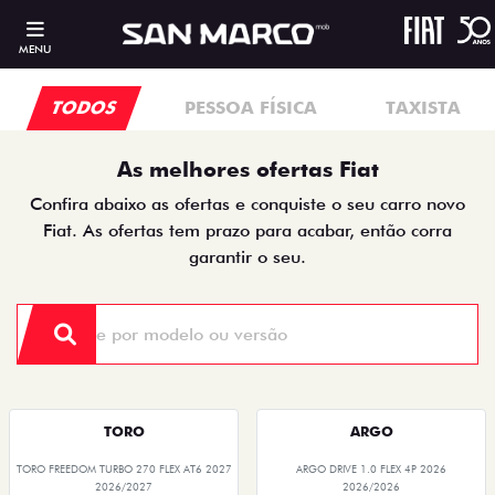
MENU
TODOS
PESSOA FÍSICA
TAXISTA
As melhores ofertas Fiat
Confira abaixo as ofertas e conquiste o seu carro novo
Fiat. As ofertas tem prazo para acabar, então corra
garantir o seu.
TORO
ARGO
TORO FREEDOM TURBO 270 FLEX AT6 2027
ARGO DRIVE 1.0 FLEX 4P 2026
2026/2027
2026/2026