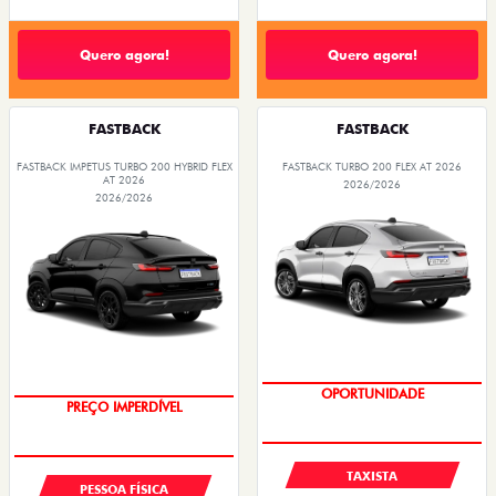
Quero agora!
Quero agora!
FASTBACK
FASTBACK
FASTBACK IMPETUS TURBO 200 HYBRID FLEX
FASTBACK TURBO 200 FLEX AT 2026
AT 2026
2026/2026
2026/2026
OPORTUNIDADE
PREÇO IMPERDÍVEL
TAXISTA
PESSOA FÍSICA