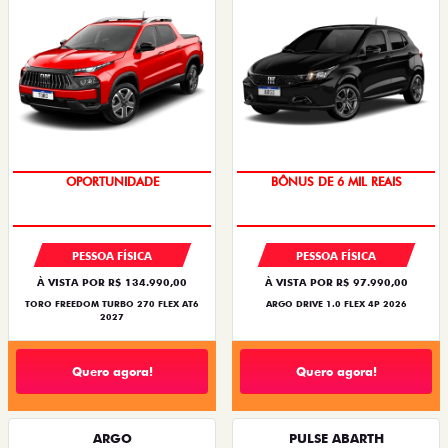
OPORTUNIDADE
BÔNUS DE 6 MIL REAIS
PESSOA FÍSICA
PESSOA FÍSICA
À VISTA POR R$ 134.990,00
À VISTA POR R$ 97.990,00
TORO FREEDOM TURBO 270 FLEX AT6
ARGO DRIVE 1.0 FLEX 4P 2026
2027
Quero agora!
Quero agora!
ARGO
PULSE ABARTH