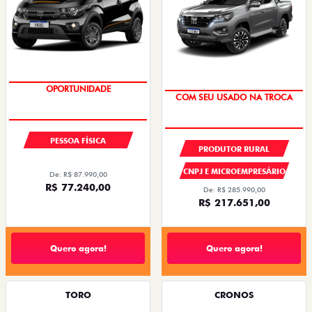
OPORTUNIDADE
COM SEU USADO NA TROCA
PESSOA FÍSICA
PRODUTOR RURAL
CNPJ E MICROEMPRESÁRIO
De: R$ 87.990,00
R$ 77.240,00
De: R$ 285.990,00
R$ 217.651,00
Quero agora!
Quero agora!
TORO
CRONOS