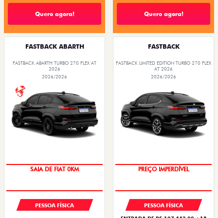
Quero agora!
Quero agora!
FASTBACK ABARTH
FASTBACK
FASTBACK ABARTH TURBO 270 FLEX AT
FASTBACK LIMITED EDITION TURBO 270 FLEX
2026
AT 2026
2026/2026
2026/2026
SAIA DE FIAT 0KM
PREÇO IMPERDÍVEL
PESSOA FÍSICA
PESSOA FÍSICA
ENTRADA DE R$ 107.443,00 +18