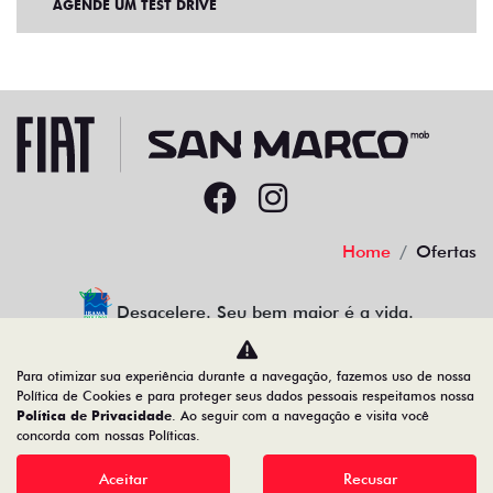
AGENDE UM TEST DRIVE
Home
Ofertas
Desacelere. Seu bem maior é a vida.
Para otimizar sua experiência durante a navegação, fazemos uso de nossa
Política de Cookies e para proteger seus dados pessoais respeitamos nossa
Política de Privacidade
. Ao seguir com a navegação e visita você
22.204.101/0001-17
concorda com nossas Políticas.
Aceitar
Recusar
Desenvolvido pela DEALERSPACE ® Direitos Reservados.