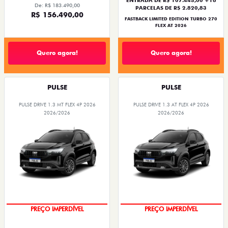
De: R$ 183.490,00
PARCELAS DE R$ 2.820,83
R$ 156.490,00
FASTBACK LIMITED EDITION TURBO 270
FLEX AT 2026
Quero agora!
Quero agora!
PULSE
PULSE
PULSE DRIVE 1.3 MT FLEX 4P 2026
PULSE DRIVE 1.3 AT FLEX 4P 2026
2026/2026
2026/2026
PREÇO IMPERDÍVEL
PREÇO IMPERDÍVEL