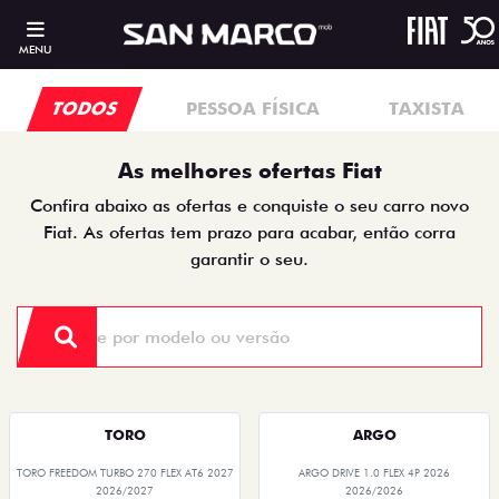
MENU
TODOS
PESSOA FÍSICA
TAXISTA
As melhores ofertas Fiat
Confira abaixo as ofertas e conquiste o seu carro novo
Fiat. As ofertas tem prazo para acabar, então corra
garantir o seu.
TORO
ARGO
TORO FREEDOM TURBO 270 FLEX AT6 2027
ARGO DRIVE 1.0 FLEX 4P 2026
2026/2027
2026/2026