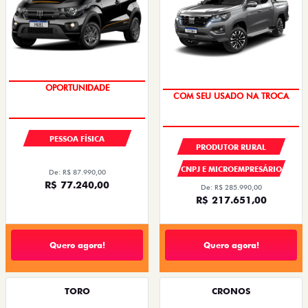
NOVA VERSÃO
OPORTUNIDADE
COM SEU USADO NA TROCA
PESSOA FÍSICA
PRODUTOR RURAL
CNPJ E MICROEMPRESÁRIO
De: R$ 87.990,00
R$ 77.240,00
De: R$ 285.990,00
R$ 217.651,00
Quero agora!
Quero agora!
TORO
CRONOS