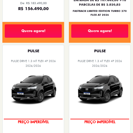
De: R$ 183.490,00
PARCELAS DE R$ 2.820,83
R$ 156.490,00
FASTBACK LIMITED EDITION TURBO 270
FLEX AT 2026
Quero agora!
Quero agora!
PULSE
PULSE
PULSE DRIVE 1.3 MT FLEX 4P 2026
PULSE DRIVE 1.3 AT FLEX 4P 2026
2026/2026
2026/2026
OPORTUNIDADE
O SUV AUTOMÁTICO MAIS
BARATO DO BRASIL
PREÇO IMPERDÍVEL
PREÇO IMPERDÍVEL