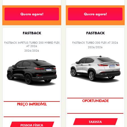
Quero agora!
Quero agora!
FASTBACK
FASTBACK
FASTBACK IMPETUS TURBO 200 HYBRID FLEX
FASTBACK TURBO 200 FLEX AT 2026
AT 2026
2026/2026
2026/2026
OPORTUNIDADE
PREÇO IMPERDÍVEL
OPORTUNIDADE
TAXISTA
PESSOA FÍSICA