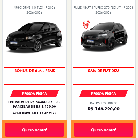
ARGO DRIVE 1.0 FLEX 4P 2026
PULSE ABARTH TURBO 270 FLEX AT 4P 2026
2026/2026
2026/2026
TAXA ZERO
BÔNUS DE 6 MIL REAIS
SAIA DE FIAT 0KM
OPORTUNIDADE
PESSOA FÍSICA
PESSOA FÍSICA
ENTRADA DE R$ 58.843,35 +30
De: R$ 162.490,00
PARCELAS DE R$ 1.469,00
R$ 146.290,00
ARGO DRIVE 1.0 FLEX 4P 2026
Quero agora!
Quero agora!