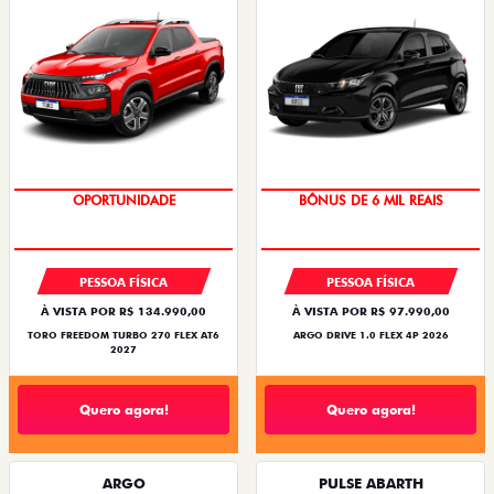
TAXA ZERO
BÔNUS DE 6 MIL REAIS
OPORTUNIDADE
SUPERVALORIZAÇÃO DO USADO
PESSOA FÍSICA
PESSOA FÍSICA
À VISTA POR R$ 134.990,00
À VISTA POR R$ 97.990,00
TORO FREEDOM TURBO 270 FLEX AT6
ARGO DRIVE 1.0 FLEX 4P 2026
2027
Quero agora!
Quero agora!
ARGO
PULSE ABARTH