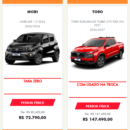
MOBI
TORO
MOBI LIKE 1.0 2026
TORO ENDURANCE TURBO 270 FLEX AT6
2027
2026/2026
2026/2027
PREÇO IMPERDÍVEL
OPORTUNIDADE
TAXA ZERO
COM USADO NA TROCA
PESSOA FÍSICA
PESSOA FÍSICA
De: R$ 85.490,00
De: R$ 167.490,00
R$ 72.790,00
R$ 147.490,00