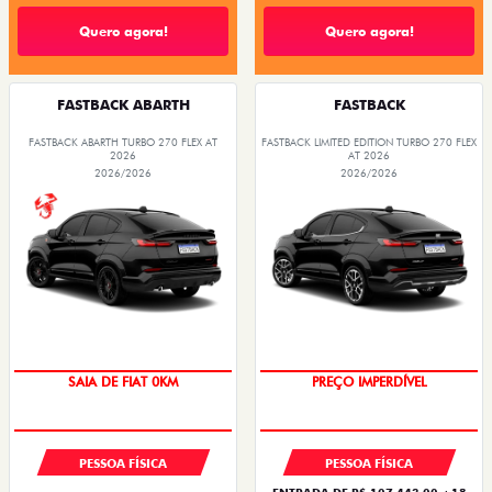
Quero agora!
Quero agora!
FASTBACK ABARTH
FASTBACK
FASTBACK ABARTH TURBO 270 FLEX AT
FASTBACK LIMITED EDITION TURBO 270 FLEX
2026
AT 2026
2026/2026
2026/2026
COM USADO NA TROCA
SAIA DE FIAT 0KM
PREÇO IMPERDÍVEL
PREÇO IMPERDÍVEL
PESSOA FÍSICA
PESSOA FÍSICA
ENTRADA DE R$ 107.443,00 +18