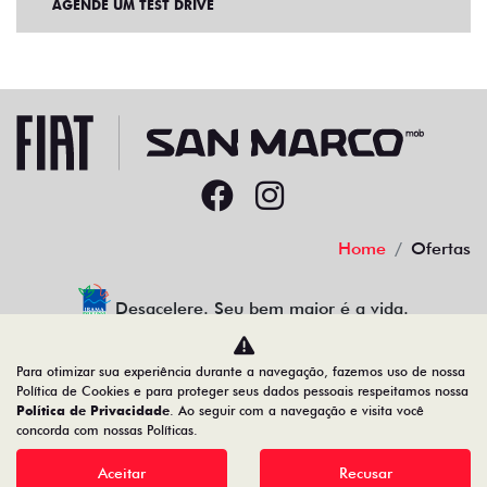
AGENDE UM TEST DRIVE
Home
Ofertas
Desacelere. Seu bem maior é a vida.
Para otimizar sua experiência durante a navegação, fazemos uso de nossa
Política de Cookies e para proteger seus dados pessoais respeitamos nossa
Política de Privacidade
. Ao seguir com a navegação e visita você
22.204.101/0001-17
concorda com nossas Políticas.
Aceitar
Recusar
Desenvolvido pela DEALERSPACE ® Direitos Reservados.