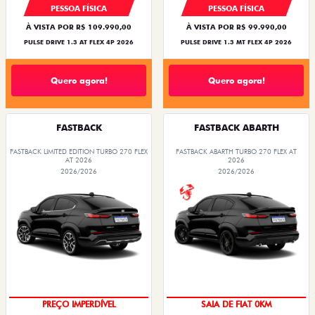
PESSOA FÍSICA
PESSOA FÍSICA
À VISTA POR R$ 109.990,00
À VISTA POR R$ 99.990,00
PULSE DRIVE 1.3 AT FLEX 4P 2026
PULSE DRIVE 1.3 MT FLEX 4P 2026
Quero agora!
Quero agora!
FASTBACK
FASTBACK ABARTH
FASTBACK LIMITED EDITION TURBO 270 FLEX
FASTBACK ABARTH TURBO 270 FLEX AT
AT 2026
2026
2026/2026
2026/2026
COM USADO NA TROCA