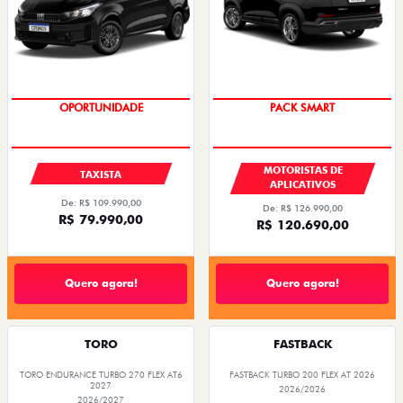
OPORTUNIDADE
PACK SMART
MOTORISTAS DE
TAXISTA
APLICATIVOS
De: R$ 109.990,00
De: R$ 126.990,00
R$ 79.990,00
R$ 120.690,00
Quero agora!
Quero agora!
TORO
FASTBACK
TORO ENDURANCE TURBO 270 FLEX AT6
FASTBACK TURBO 200 FLEX AT 2026
2027
2026/2026
2026/2027