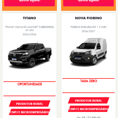
Quero agora!
Quero agora!
TITANO
NOVA FIORINO
TITANO VOLCANO MULTIJET TURBODIESEL
FIORINO ENDURANCE 1.3 FLEX
AT 4X4
2026/2027
2026/2026
TAXA ZERO
OPORTUNIDADE
PRODUTOR RURAL
PRODUTOR RURAL
CNPJ E MICROEMPRESÁRIO
CNPJ E MICROEMPRESÁRIO
De: R$ 132.990,00