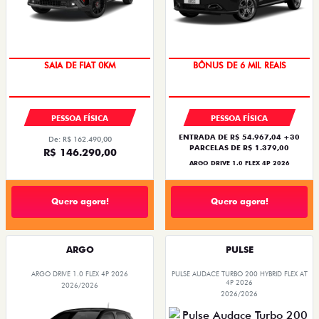
TAXA ZERO
OPORTUNIDADE
PESSOA FÍSICA
PESSOA FÍSICA
ENTRADA DE R$ 54.967,04 +30
De: R$ 162.490,00
PARCELAS DE R$ 1.379,00
R$ 146.290,00
ARGO DRIVE 1.0 FLEX 4P 2026
Quero agora!
Quero agora!
ARGO
PULSE
ARGO DRIVE 1.0 FLEX 4P 2026
PULSE AUDACE TURBO 200 HYBRID FLEX AT
4P 2026
2026/2026
2026/2026