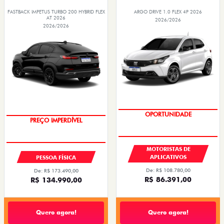
FASTBACK IMPETUS TURBO 200 HYBRID FLEX
ARGO DRIVE 1.0 FLEX 4P 2026
AT 2026
2026/2026
2026/2026
OPORTUNIDADE
OPORTUNIDADE
MOTORISTAS DE
APLICATIVOS
PESSOA FÍSICA
De: R$ 108.780,00
De: R$ 173.490,00
R$ 86.391,00
R$ 134.990,00
Quero agora!
Quero agora!