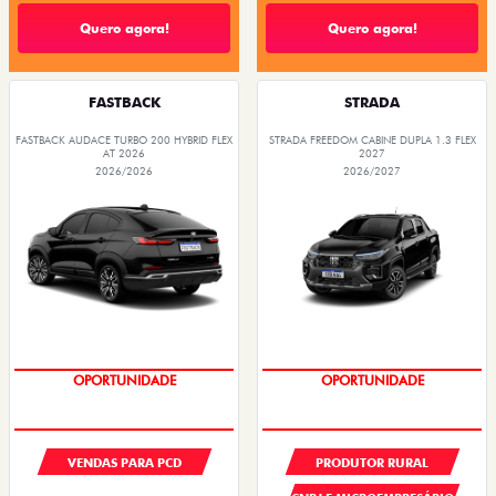
Quero agora!
Quero agora!
FASTBACK
STRADA
FASTBACK AUDACE TURBO 200 HYBRID FLEX
STRADA FREEDOM CABINE DUPLA 1.3 FLEX
AT 2026
2027
2026/2026
2026/2027
OPORTUNIDADE
OPORTUNIDADE
VENDAS PARA PCD
PRODUTOR RURAL