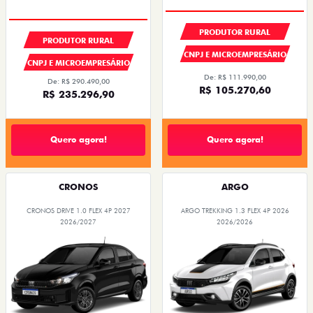
CONDIÇÃO IMPERDÍVEL
PRODUTOR RURAL
PRODUTOR RURAL
CNPJ E MICROEMPRESÁRIO
CNPJ E MICROEMPRESÁRIO
De: R$ 111.990,00
De: R$ 290.490,00
R$ 105.270,60
R$ 235.296,90
Quero agora!
Quero agora!
CRONOS
ARGO
CRONOS DRIVE 1.0 FLEX 4P 2027
ARGO TREKKING 1.3 FLEX 4P 2026
2026/2027
2026/2026