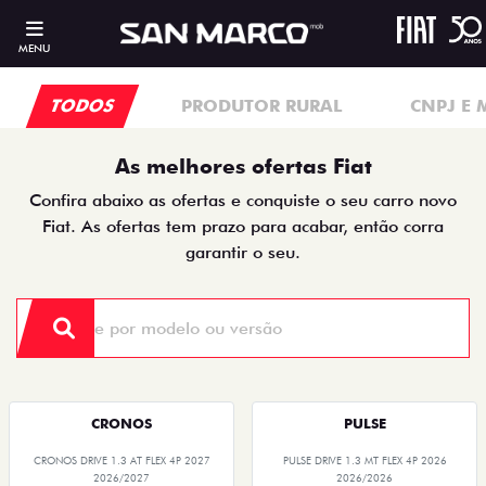
MENU
TODOS
PRODUTOR RURAL
CNPJ E 
As melhores ofertas Fiat
Confira abaixo as ofertas e conquiste o seu carro novo
Fiat. As ofertas tem prazo para acabar, então corra
garantir o seu.
CRONOS
PULSE
CRONOS DRIVE 1.3 AT FLEX 4P 2027
PULSE DRIVE 1.3 MT FLEX 4P 2026
2026/2027
2026/2026