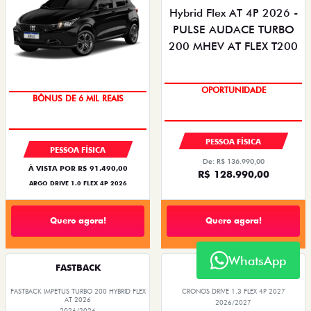
OPORTUNIDADE
TAXA ZERO
PESSOA FÍSICA
PESSOA FÍSICA
De: R$ 136.990,00
À VISTA POR R$ 91.490,00
R$ 128.990,00
ARGO DRIVE 1.0 FLEX 4P 2026
Quero agora!
Quero agora!
WhatsApp
FASTBACK
CRONOS
FASTBACK IMPETUS TURBO 200 HYBRID FLEX
CRONOS DRIVE 1.3 FLEX 4P 2027
AT 2026
2026/2027
2026/2026