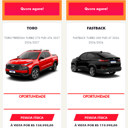
Quero agora!
Quero agora!
TORO
FASTBACK
TORO FREEDOM TURBO 270 FLEX AT6 2027
FASTBACK TURBO 200 FLEX AT 2026
2026/2027
2026/2026
OPORTUNIDADE
SUPERVALORIZAÇÃO DO USADO
PESSOA FÍSICA
PESSOA FÍSICA
À VISTA POR R$ 134.990,00
À VISTA POR R$ 119.990,00