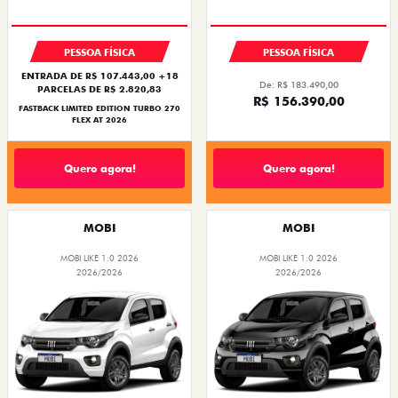
PREÇO IMPERDÍVEL
PESSOA FÍSICA
PESSOA FÍSICA
ENTRADA DE R$ 107.443,00 +18
De: R$ 183.490,00
PARCELAS DE R$ 2.820,83
R$ 156.390,00
FASTBACK LIMITED EDITION TURBO 270
FLEX AT 2026
Quero agora!
Quero agora!
MOBI
MOBI
MOBI LIKE 1.0 2026
MOBI LIKE 1.0 2026
2026/2026
2026/2026