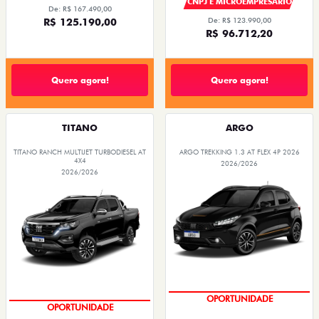
CNPJ E MICROEMPRESÁRIO
De: R$ 167.490,00
R$ 125.190,00
De: R$ 123.990,00
R$ 96.712,20
Quero agora!
Quero agora!
TITANO
ARGO
TITANO RANCH MULTIJET TURBODIESEL AT
ARGO TREKKING 1.3 AT FLEX 4P 2026
4X4
2026/2026
2026/2026
CONDIÇÃO IMPERDÍVEL