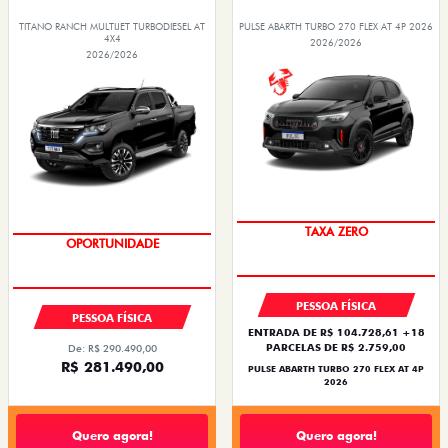
TITANO RANCH MULTIJET TURBODIESEL AT
PULSE ABARTH TURBO 270 FLEX AT 4P 2026
4X4
2026/2026
2026/2026
SAIA DE FIAT 0KM
CONDIÇÃO IMPERDÍVEL
PESSOA FÍSICA
PESSOA FÍSICA
ENTRADA DE R$ 104.728,61 +18
PARCELAS DE R$ 2.759,00
De: R$ 290.490,00
R$ 281.490,00
PULSE ABARTH TURBO 270 FLEX AT 4P
2026
Quero agora!
Quero agora!