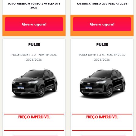
TORO FREEDOM TURBO 270 FLEX AT6
FASTBACK TURBO 200 FLEX AT 2026
2027
Quero agora!
Quero agora!
PULSE
PULSE
PULSE DRIVE 1.3 AT FLEX 4P 2026
PULSE DRIVE 1.3 MT FLEX 4P 2026
2026/2026
2026/2026
O SUV AUTOMÁTICO MAIS
OPORTUNIDADE
BARATO DO BRASIL