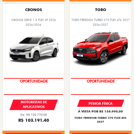
CRONOS
TORO
CRONOS DRIVE 1.3 FLEX 4P 2026
TORO FREEDOM TURBO 270 FLEX AT6 2027
2026/2026
2026/2027
OPORTUNIDADE
SUPERVALORIZAÇÃO DO USADO
MOTORISTAS DE
PESSOA FÍSICA
APLICATIVOS
À VISTA POR R$ 134.990,00
De: R$ 120.770,00
TORO FREEDOM TURBO 270 FLEX AT6
R$ 103.191,40
2027