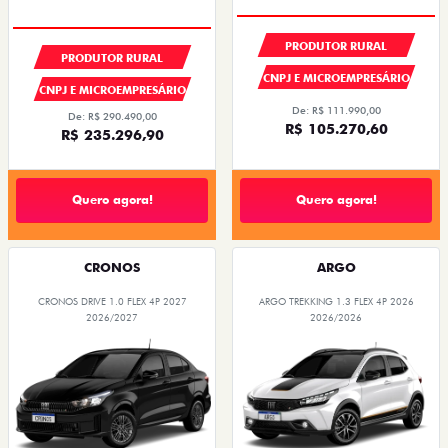
CONDIÇÃO IMPERDÍVEL
CONDIÇÃO IMPERDÍVEL
PRODUTOR RURAL
PRODUTOR RURAL
CNPJ E MICROEMPRESÁRIO
CNPJ E MICROEMPRESÁRIO
De: R$ 111.990,00
De: R$ 290.490,00
R$ 105.270,60
R$ 235.296,90
Quero agora!
Quero agora!
CRONOS
ARGO
CRONOS DRIVE 1.0 FLEX 4P 2027
ARGO TREKKING 1.3 FLEX 4P 2026
2026/2027
2026/2026