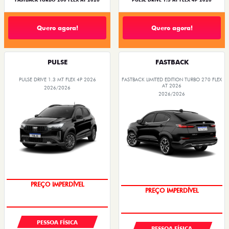
FASTBACK TURBO 200 FLEX AT 2026
PULSE DRIVE 1.3 AT FLEX 4P 2026
Quero agora!
Quero agora!
PULSE
FASTBACK
PULSE DRIVE 1.3 MT FLEX 4P 2026
FASTBACK LIMITED EDITION TURBO 270 FLEX
AT 2026
2026/2026
2026/2026
OPORTUNIDADE
COM USADO NA TROCA
PESSOA FÍSICA
PESSOA FÍSICA