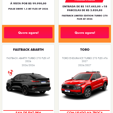
À VISTA POR R$ 99.990,00
ENTRADA DE R$ 107.443,00 +18
PULSE DRIVE 1.3 MT FLEX 4P 2026
PARCELAS DE R$ 2.820,83
FASTBACK LIMITED EDITION TURBO 270
FLEX AT 2026
Quero agora!
Quero agora!
FASTBACK ABARTH
TORO
FASTBACK ABARTH TURBO 270 FLEX AT
TORO ENDURANCE TURBO 270 FLEX AT6
2026
2027
2026/2026
2026/2027
OPORTUNIDADE