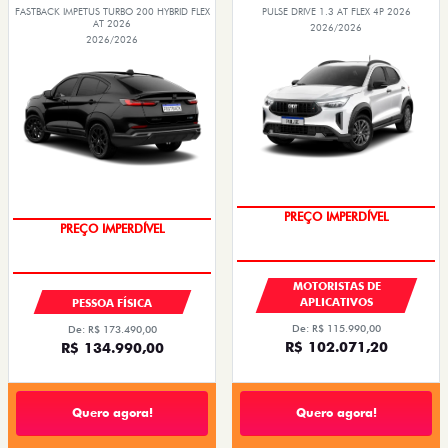
FASTBACK IMPETUS TURBO 200 HYBRID FLEX
PULSE DRIVE 1.3 AT FLEX 4P 2026
AT 2026
2026/2026
2026/2026
PREÇO IMPERDÍVEL
OPORTUNIDADE
MOTORISTAS DE
APLICATIVOS
PESSOA FÍSICA
De: R$ 115.990,00
De: R$ 173.490,00
R$ 102.071,20
R$ 134.990,00
Quero agora!
Quero agora!