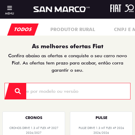
MENU
TODOS
PRODUTOR RURAL
CNPJ E 
As melhores ofertas Fiat
Confira abaixo as ofertas e conquiste o seu carro novo
Fiat. As ofertas tem prazo para acabar, então corra
garantir o seu.
CRONOS
PULSE
CRONOS DRIVE 1.3 AT FLEX 4P 2027
PULSE DRIVE 1.3 MT FLEX 4P 2026
2026/2027
2026/2026