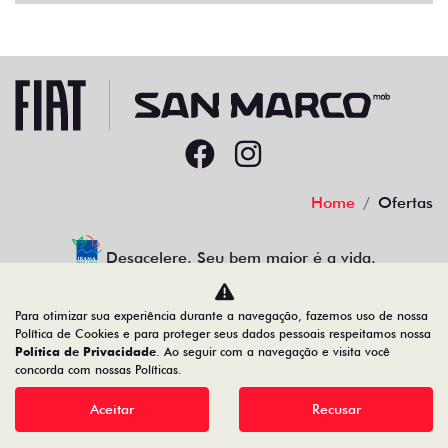
Home
Ofertas
Desacelere. Seu bem maior é a vida.
Para otimizar sua experiência durante a navegação, fazemos uso de nossa
Política de Cookies e para proteger seus dados pessoais respeitamos nossa
Política de Privacidade
. Ao seguir com a navegação e visita você
22.204.101/0001-17
concorda com nossas Políticas.
Aceitar
Recusar
Desenvolvido pela DEALERSPACE ® Direitos Reservados.