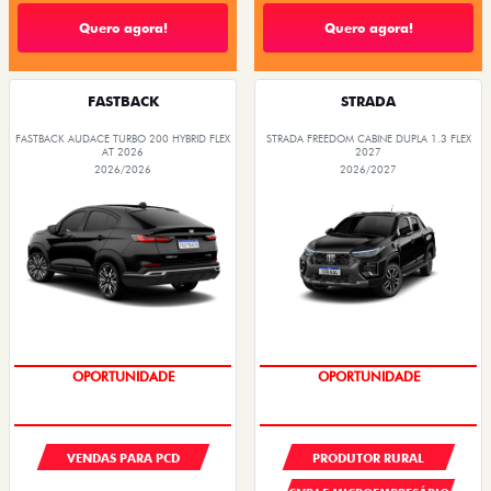
Quero agora!
Quero agora!
FASTBACK
STRADA
FASTBACK AUDACE TURBO 200 HYBRID FLEX
STRADA FREEDOM CABINE DUPLA 1.3 FLEX
AT 2026
2027
2026/2026
2026/2027
OPORTUNIDADE
OPORTUNIDADE
VENDAS PARA PCD
PRODUTOR RURAL