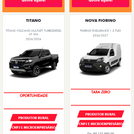
Quero agora!
Quero agora!
TITANO
NOVA FIORINO
TITANO VOLCANO MULTIJET TURBODIESEL
FIORINO ENDURANCE 1.3 FLEX
AT 4X4
2026/2027
2026/2026
TAXA ZERO
OPORTUNIDADE
PRODUTOR RURAL
PRODUTOR RURAL
CNPJ E MICROEMPRESÁRIO
CNPJ E MICROEMPRESÁRIO
De: R$ 132.990,00