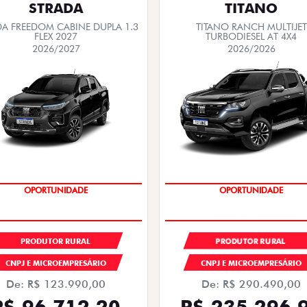
STRADA
TITANO
DA FREEDOM CABINE DUPLA 1.3
TITANO RANCH MULTIJET
FLEX 2027
TURBODIESEL AT 4X4
2026/2027
2026/2026
OPORTUNIDADE
OPORTUNIDADE
CONDIÇÃO IMPERDÍVEL
PRODUTOR RURAL
PRODUTOR RURAL
CNPJ E MICROEMPRESÁRIO
CNPJ E MICROEMPRESÁRIO
De: R$ 123.990,00
De: R$ 290.490,00
R$ 96.712,20
R$ 235.296,