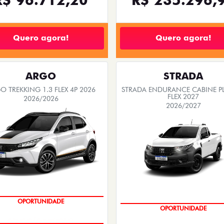
Quero agora!
Quero agora!
ARGO
STRADA
O TREKKING 1.3 FLEX 4P 2026
STRADA ENDURANCE CABINE PL
FLEX 2027
2026/2026
2026/2027
OPORTUNIDADE
OPORTUNIDADE
CONDIÇÃO IMPERDÍVEL