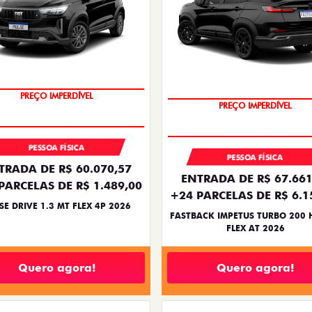
OPORTUNIDADE
PREÇO IMPERDÍVEL
PREÇO IMPERDÍVEL
OPORTUNIDADE
PESSOA FÍSICA
PESSOA FÍSICA
TRADA DE R$ 60.070,57
ENTRADA DE R$ 67.661
PARCELAS DE R$ 1.489,00
+24 PARCELAS DE R$ 6.1
SE DRIVE 1.3 MT FLEX 4P 2026
FASTBACK IMPETUS TURBO 200 
FLEX AT 2026
Quero agora!
Quero agora!