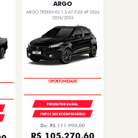
ARGO
ARGO TREKKING 1.3 AT FLEX 4P 2026
2026/2026
OPORTUNIDADE
CONDIÇÃO IMPERDÍVEL
PRODUTOR RURAL
CNPJ E MICROEMPRESÁRIO
De: R$ 111.990,00
R$ 105.270,60
90