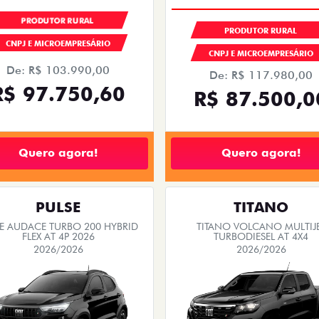
PRODUTOR RURAL
PRODUTOR RURAL
CNPJ E MICROEMPRESÁRIO
CNPJ E MICROEMPRESÁRIO
De: R$ 103.990,00
De: R$ 117.980,00
R$ 97.750,60
R$ 87.500,0
Quero agora!
Quero agora!
PULSE
TITANO
SE AUDACE TURBO 200 HYBRID
TITANO VOLCANO MULTIJ
FLEX AT 4P 2026
TURBODIESEL AT 4X4
2026/2026
2026/2026