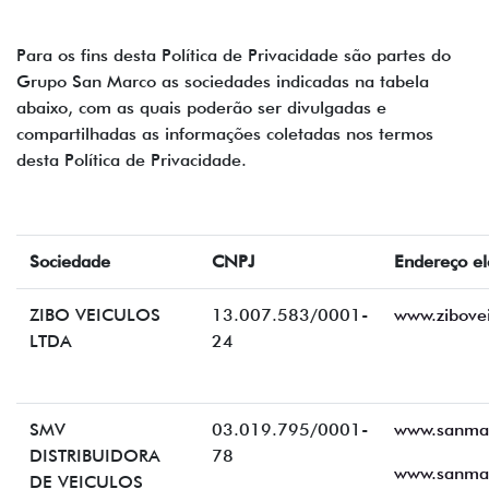
Para os fins desta Política de Privacidade são partes do
Grupo San Marco as sociedades indicadas na tabela
abaixo, com as quais poderão ser divulgadas e
compartilhadas as informações coletadas nos termos
desta Política de Privacidade.
Sociedade
CNPJ
Endereço el
ZIBO VEICULOS
13.007.583/0001-
www.zibovei
LTDA
24
SMV
03.019.795/0001-
www.sanmar
DISTRIBUIDORA
78
www.sanmar
DE VEICULOS