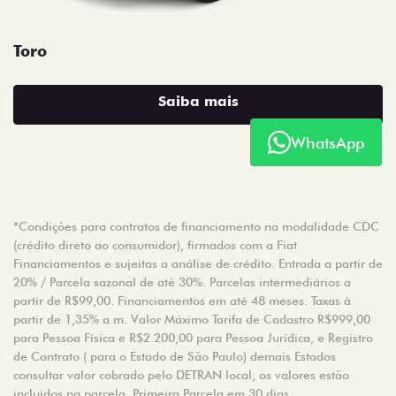
Toro
Saiba mais
WhatsApp
*Condições para contratos de financiamento na modalidade CDC
(crédito direto ao consumidor), firmados com a Fiat
Financiamentos e sujeitas a análise de crédito. Entrada a partir de
20% / Parcela sazonal de até 30%. Parcelas intermediários a
partir de R$99,00. Financiamentos em até 48 meses. Taxas à
partir de 1,35% a.m. Valor Máximo Tarifa de Cadastro R$999,00
para Pessoa Física e R$2.200,00 para Pessoa Jurídica, e Registro
de Contrato ( para o Estado de São Paulo) demais Estados
consultar valor cobrado pelo DETRAN local, os valores estão
incluídos na parcela. Primeira Parcela em 30 dias.