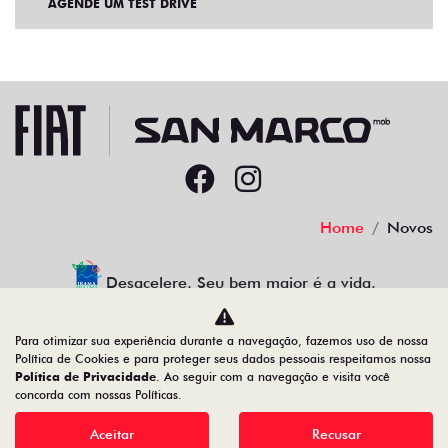
AGENDE UM TEST DRIVE
Home
Novos
Desacelere. Seu bem maior é a vida.
Para otimizar sua experiência durante a navegação, fazemos uso de nossa
Política de Cookies e para proteger seus dados pessoais respeitamos nossa
Política de Privacidade
. Ao seguir com a navegação e visita você
22.204.101/0001-17
concorda com nossas Políticas.
Aceitar
Recusar
Desenvolvido pela DEALERSPACE ® Direitos Reservados.