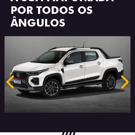
POR TODOS OS
ÂNGULOS
Anterior
Próx