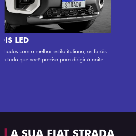
O VERDADEIRO 5 LUGARES E 4
PORTAS
Todo mundo pode viajar confortável na Fiat Strada,
que conta com cabine dupla de 5 lugares e 4 portas.
Próximo
Previous
Next
Espaço e conforto
A SUA FIAT STRADA