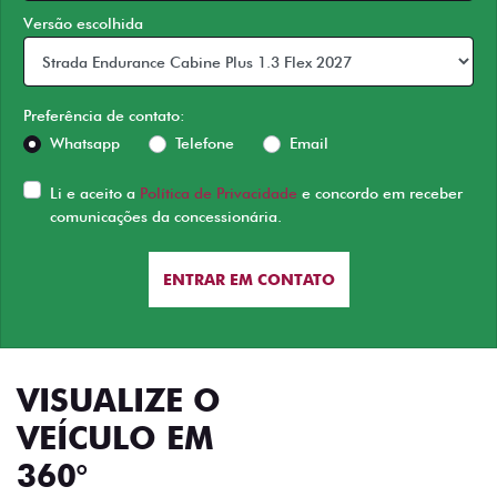
Versão escolhida
Preferência de contato:
Whatsapp
Telefone
Email
Li e aceito a
Política de Privacidade
e concordo em receber
comunicações da concessionária.
ENTRAR EM CONTATO
VISUALIZE O
VEÍCULO EM
360°