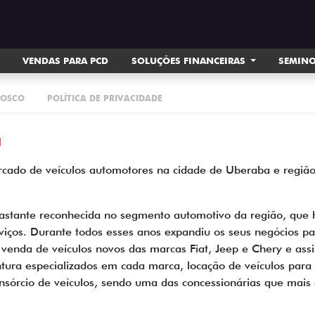
VENDAS PARA PCD
SOLUÇÕES FINANCEIRAS
SEMIN
NOSCO
POLÍTICA DE PRIVACIDADE
a
ado de veículos automotores na cidade de Uberaba e região, 
astante reconhecida no segmento automotivo da região, que h
viços. Durante todos esses anos expandiu os seus negócios 
 venda de veículos novos das marcas Fiat, Jeep e Chery e assi
pintura especializados em cada marca, locação de veículos par
sórcio de veículos, sendo uma das concessionárias que mais 