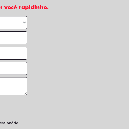
 você rapidinho.
ssionária.