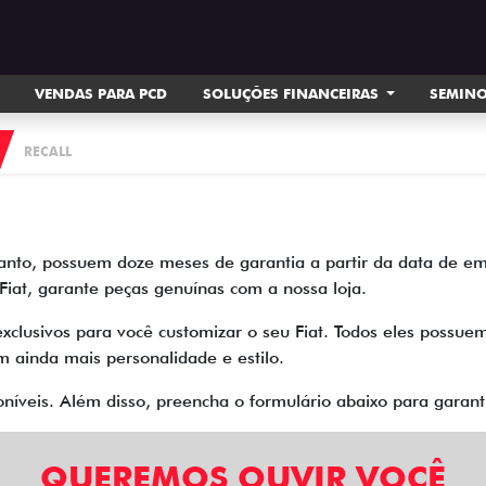
VENDAS PARA PCD
SOLUÇÕES FINANCEIRAS
SEMIN
RECALL
tanto, possuem doze meses de garantia a partir da data de em
 Fiat, garante peças genuínas com a nossa loja.
exclusivos para você customizar o seu Fiat. Todos eles poss
om ainda mais personalidade e estilo.
oníveis. Além disso, preencha o formulário abaixo para garan
QUEREMOS OUVIR VOCÊ