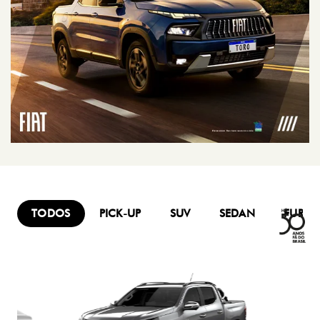
TODOS
PICK-UP
SUV
SEDAN
FURG