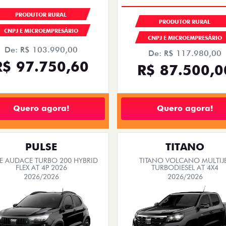
PRODUTOR RURAL
PRODUTOR RURAL
CNPJ E MICROEMPRESÁRIO
CNPJ E MICROEMPRESÁRIO
De: R$ 103.990,00
De: R$ 117.980,00
R$ 97.750,60
R$ 87.500,0
Quero agora!
Quero agora!
PULSE
TITANO
SE AUDACE TURBO 200 HYBRID
TITANO VOLCANO MULTIJ
FLEX AT 4P 2026
TURBODIESEL AT 4X4
2026/2026
2026/2026