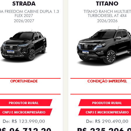
STRADA
TITANO
DA FREEDOM CABINE DUPLA 1.3
TITANO RANCH MULTIJET
FLEX 2027
TURBODIESEL AT 4X4
2026/2027
2026/2026
OPORTUNIDADE
OPORTUNIDADE
PRODUTOR RURAL
PRODUTOR RURAL
CNPJ E MICROEMPRESÁRIO
CNPJ E MICROEMPRESÁRIO
De: R$ 123.990,00
De: R$ 290.490,00
R$ 96.712,20
R$ 235.296,