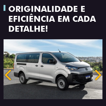
ORIGINALIDADE E
EFICIÊNCIA EM CADA
DETALHE!
Anterior
Próx