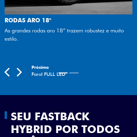
FAROL FULL LED
Tecnologia dos faróis totalmente em
melhor luminosidade, maior durabil
 robustez e muito
economia para você.
Previous
Next
SEU FASTBACK
HYBRID POR TODOS