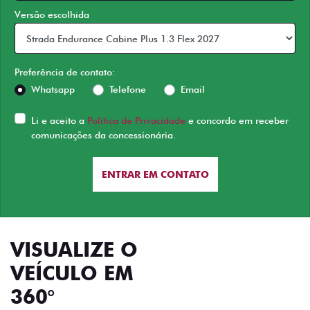
Versão escolhida
Preferência de contato:
Whatsapp
Telefone
Email
Li e aceito a
Política de Privacidade
e concordo em receber
comunicações da concessionária.
ENTRAR EM CONTATO
VISUALIZE O
VEÍCULO EM
360°