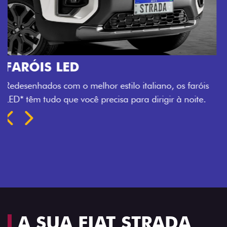
O VERDADEIRO 5 LUGARES E 4
PORTAS
Todo mundo pode viajar confortável na Fiat Strada,
que conta com cabine dupla de 5 lugares e 4 portas.
Próximo
Previous
Next
Espaço e conforto
A SUA FIAT STRADA