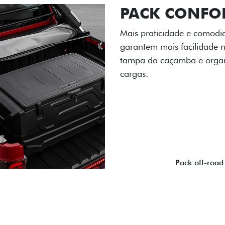
PACK OFF-R
Prepare sua picape para q
engate de reboque para at
lamas e overbumper, ofer
proteção extra para a carr
para enfrentar qualquer te
Próximo
Previous
Next
Pack tecnolog