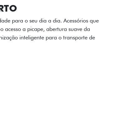
OAD
ualquer desafio. O Pack off-road combina
é 3,5 toneladas, alargadores de para-
ecendo mais capacidade de reboque,
oceria e um visual ainda mais imponente
rreno com confiança.
ia