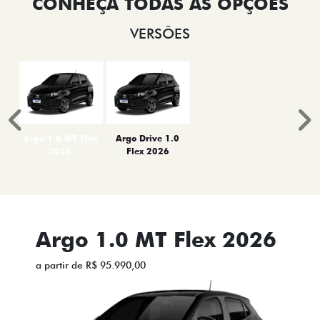
VERSÕES
Anterior
P
Argo 1.0 MT Flex
Argo Drive 1.0
2026
Flex 2026
Argo 1.0 MT Flex 2026
a partir de R$ 95.990,00