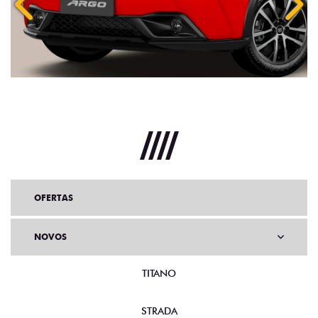
Anterior
Próx
OFERTAS
NOVOS
TITANO
STRADA