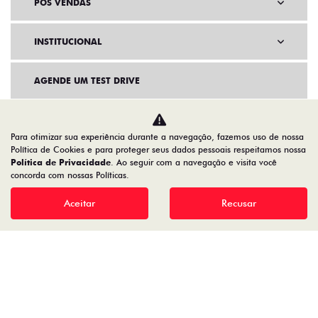
PÓS VENDAS
INSTITUCIONAL
AGENDE UM TEST DRIVE
Para otimizar sua experiência durante a navegação, fazemos uso de nossa
Política de Cookies e para proteger seus dados pessoais respeitamos nossa
Política de Privacidade
. Ao seguir com a navegação e visita você
concorda com nossas Políticas.
Aceitar
Recusar
Home
VDP: Fiat Fastback Hybrid
Desacelere. Seu bem maior é a vida.